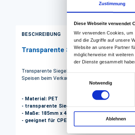
Zustimmung
Diese Webseite verwendet 
Wir verwenden Cookies, um I
BESCHREIBUNG
und die Zugriffe auf unsere 
Website an unsere Partner fü
Transparente Siegelfolie, PET
möglicherweise mit weiteren
der Dienste gesammelt habe
Transparente Siegelfolie zum Verschließen von CP
Einwilligungsauswahl
Speisen beim Verkauf besonders wichtig ist.
Notwendig
- Material: PET
- transparente Siegelfolie
- Maße: 185mm x 400m
Ablehnen
- geeignet für CPET und APET Schalen