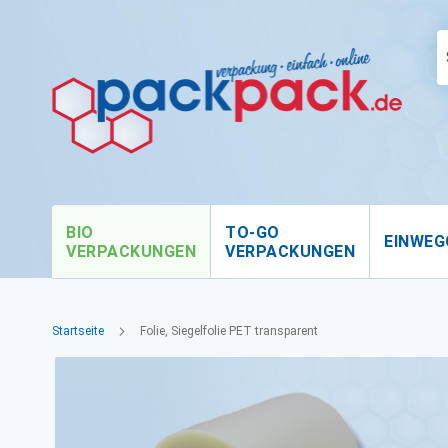
BIO
TO-GO
EINWEG
VERPACKUNGEN
VERPACKUNGEN
Startseite
Folie, Siegelfolie PET transparent
Zum
Ende
der
Bildgalerie
springen