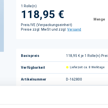
1 Rolle(n)
118,95 €
Menge
Preis/VE (Verpackungseinheit)
Preise zzgl. MwSt und zzgl.
Versand
Weitere
Basispreis
118,95 € je 1 Rolle(n)
Pre
Informationen
Verfügbarkeit
Lieferzeit ca. 8 Werktage
Artikelnummer
D-162800
Verpackungseinheit
1 Rolle(n)
(VE)
kalk.
3,40 kg/VE