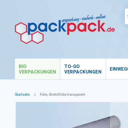
BIO
TO-GO
EINWEG
VERPACKUNGEN
VERPACKUNGEN
Startseite
Folie, Stretchfolie transparent
Zum
Ende
der
Bildgalerie
springen