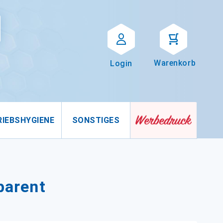
Suche
uche
Warenkorb
Login
RIEBSHYGIENE
SONSTIGES
sparent