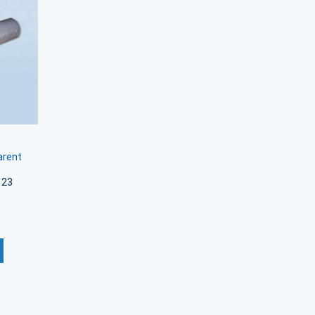
arent
 23