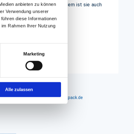
 Medien anbieten zu können
 und einseitig haftend ist. Zudem ist sie auch
hrer Verwendung unserer
 führen diese Informationen
ie im Rahmen Ihrer Nutzung
Marketing
Alle zulassen
m 24-26, D-26441 Jever, info@packpack.de