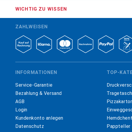
WICHTIG ZU WISSEN
ZAHLWEISEN
INFORMATIONEN
TOP-KAT
Service-Garantie
Druckversc
Bezahlung & Versand
Tragetasc
AGB
Pizzakarto
Login
Einweggesc
Kundenkonto anlegen
Hemdchent
Datenschutz
Pappteller