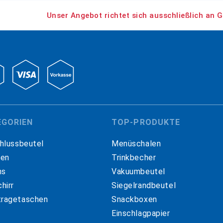
Unser Angebot richtet sich ausschließlich an G
EGORIEN
TOP-PRODUKTE
hlussbeutel
Menüschalen
hen
Trinkbecher
ns
Vakuumbeutel
hirr
Siegelrandbeutel
ragetaschen
Snackboxen
Einschlagpapier