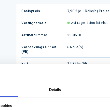
Weitere
Basispreis
7,90 € je 1 Rolle(n)
Preise
Informationen
Verfügbarkeit
Auf Lager. Sofort lieferbar.
Artikelnummer
29-0610
Verpackungseinheit
6 Rolle(n)
(VE)
kalk.
14,85 kg/VE
Versandgewicht/VE
Details
Cookies