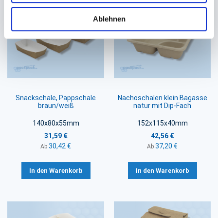
Ablehnen
Snackschale, Pappschale
Nachoschalen klein Bagasse
braun/weiß
natur mit Dip-Fach
140x80x55mm
152x115x40mm
31,59 €
42,56 €
30,42 €
37,20 €
Ab
Ab
In den Warenkorb
In den Warenkorb