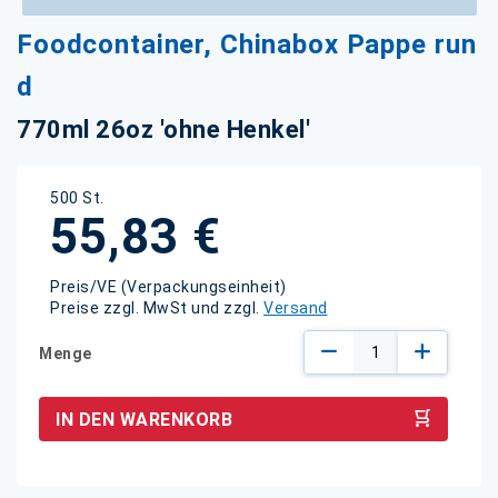
Zum
Foodcontainer, Chinabox Pappe run
Anfang
der
d
Bildgalerie
springen
770ml 26oz 'ohne Henkel'
500 St.
55,83 €
Preis/VE (Verpackungseinheit)
Preise zzgl. MwSt und zzgl.
Versand
Menge
IN DEN WARENKORB