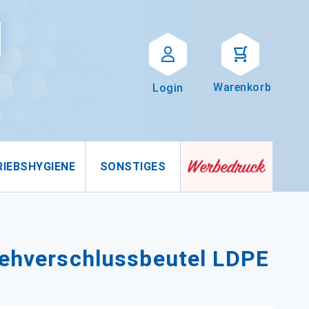
Suche
uche
Warenkorb
Login
RIEBSHYGIENE
SONSTIGES
iehverschlussbeutel LDPE