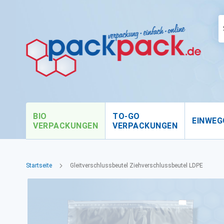
BIO
TO-GO
EINWEG
VERPACKUNGEN
VERPACKUNGEN
Startseite
Gleitverschlussbeutel Ziehverschlussbeutel LDPE
Zum
Ende
der
Bildgalerie
springen