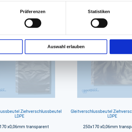
GPSR Produktsicherheitsverordnung:
packpack.de GmbH, Am Bullham
Präferenzen
Statistiken
iert sein
Auswahl erlauben
lussbeutel Ziehverschlussbeutel
Gleitverschlussbeutel Ziehvers
LDPE
LDPE
170 x0,06mm transparent
250x170 x0,06mm transp