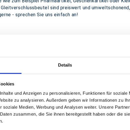
ie zum Beispiel Pharmaartikel, Geschenkartikel oder Kleid
t. Gleitverschlussbeutel sind preiswert und umweltschonen
erne - sprechen Sie uns einfach an!
len (LDPE)
Details
g ab 50µ
Cookies
rial)
nhalte und Anzeigen zu personalisieren, Funktionen für soziale
Website zu analysieren. Außerdem geben wir Informationen zu I
r soziale Medien, Werbung und Analysen weiter. Unsere Partner
 Daten zusammen, die Sie ihnen bereitgestellt haben oder die s
n.