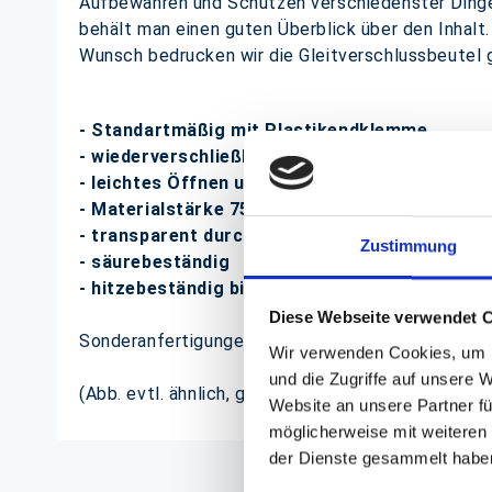
Aufbewahren und Schützen verschiedenster Dinge w
behält man einen guten Überblick über den Inhal
Wunsch bedrucken wir die Gleitverschlussbeutel g
- Standartmäßig mit Plastikendklemme
- wiederverschließbar
- leichtes Öffnen und Verschließen
- Materialstärke 75my
- transparent durch 100% Hochdruck-Polyethy
Zustimmung
- säurebeständig
- hitzebeständig bis 60°C und gefrierbeständi
Diese Webseite verwendet 
Sonderanfertigungen möglich (Größe, Stärke, Mate
Wir verwenden Cookies, um I
und die Zugriffe auf unsere 
(Abb. evtl. ähnlich, ggf. ohne Dekoration)
Website an unsere Partner fü
möglicherweise mit weiteren
der Dienste gesammelt habe