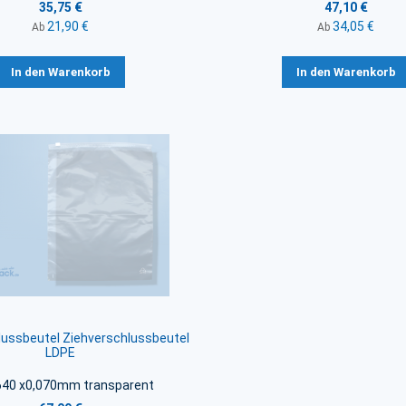
35,75 €
47,10 €
21,90 €
34,05 €
Ab
Ab
In den Warenkorb
In den Warenkorb
lussbeutel Ziehverschlussbeutel
LDPE
40 x0,070mm transparent