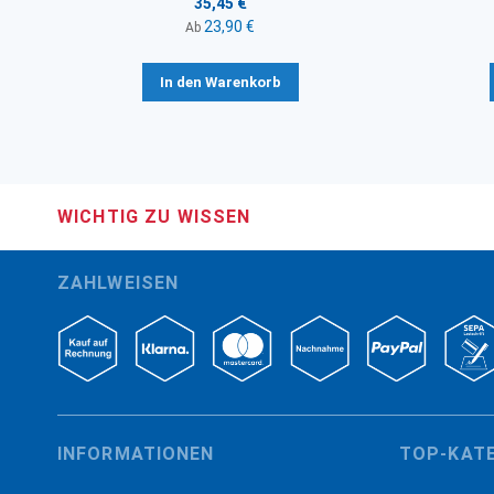
35,45 €
23,90 €
Ab
In den Warenkorb
WICHTIG ZU WISSEN
ZAHLWEISEN
INFORMATIONEN
TOP-KAT