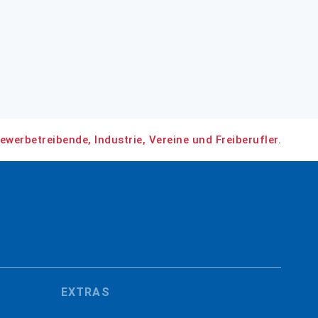
ewerbetreibende, Industrie, Vereine und Freiberufler.
EXTRAS