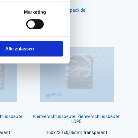
m 24-26, D-26441 Jever, info@packpack.de
Marketing
Alle zulassen
chlussbeutel
Gleitverschlussbeutel Ziehverschlussbeutel
LDPE
arent
160x220 x0,06mm transparent