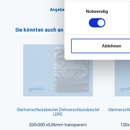
Einwilligungsauswahl
Angaben zur Informationspflichten der 
Notwendig
Sie könnten auch an folgenden Artikeln interess
Ablehnen
Gleitverschlussbeutel Ziehverschlussbeutel
Gleitversch
LDPE
200x300 x0,06mm transparent
120x