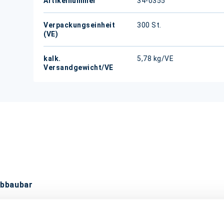
Artikelnummer
34-0355
Verpackungseinheit
300 St.
(VE)
kalk.
5,78 kg/VE
Versandgewicht/VE
abbaubar
amburgerbox eignet sich, durch Ihre fettdichten Eigenscha