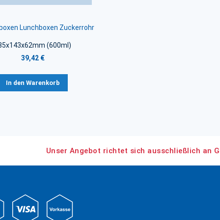
boxen Lunchboxen Zuckerrohr
85x143x62mm (600ml)
39,42 €
In den Warenkorb
Unser Angebot richtet sich ausschließlich an G