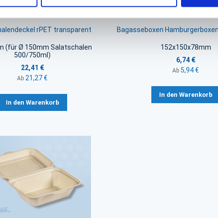
halendeckel rPET transparent
Bagasseboxen Hamburgerboxen
 (für Ø 150mm Salatschalen
152x150x78mm
500/750ml)
6,74 €
22,41 €
5,94 €
Ab
21,27 €
Ab
In den Warenkorb
In den Warenkorb