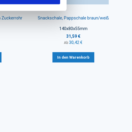
 Zuckerrohr
Snackschale, Pappschale braun/weiß
140x80x55mm
31,59 €
30,42 €
Ab
In den Warenkorb