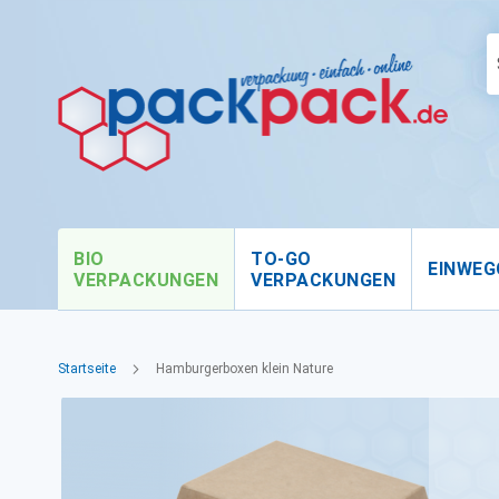
BIO
TO-GO
EINWEG
VERPACKUNGEN
VERPACKUNGEN
Startseite
Hamburgerboxen klein Nature
Zum
Ende
der
Bildgalerie
springen