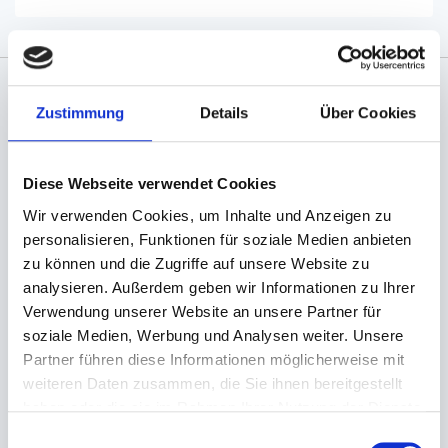
Zustimmung
Details
Über Cookies
Angaben zur Informationspflichten der GPSR
Produktsicherheitsverordnung:
packpack.de GmbH, Am
Bullhamm 24-26, D-26441 Jever, info@packpack.de
Diese Webseite verwendet Cookies
Sie könnten auch an folgenden Artikeln
interessiert sein
Wir verwenden Cookies, um Inhalte und Anzeigen zu
personalisieren, Funktionen für soziale Medien anbieten
zu können und die Zugriffe auf unsere Website zu
analysieren. Außerdem geben wir Informationen zu Ihrer
Verwendung unserer Website an unsere Partner für
soziale Medien, Werbung und Analysen weiter. Unsere
Partner führen diese Informationen möglicherweise mit
weiteren Daten zusammen, die Sie ihnen bereitgestellt
haben oder die sie im Rahmen Ihrer Nutzung der Dienste
gesammelt haben.
Einwilligungsauswahl