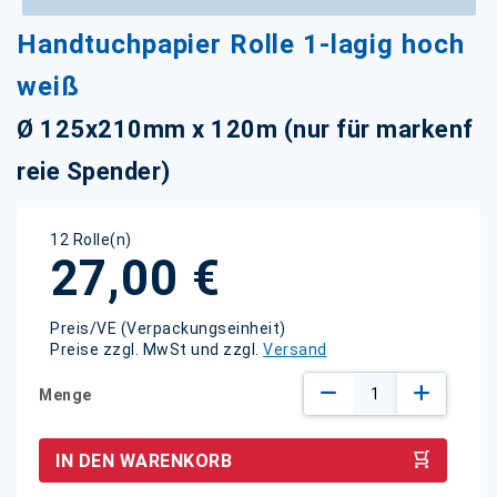
Zum
Handtuchpapier Rolle 1-lagig hoch
Anfang
der
weiß
Bildgalerie
springen
Ø 125x210mm x 120m (nur für markenf
reie Spender)
12 Rolle(n)
27,00 €
Preis/VE (Verpackungseinheit)
Preise zzgl. MwSt und zzgl.
Versand
Menge
IN DEN WARENKORB