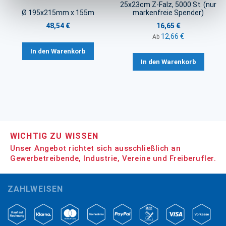
25x23cm Z-Falz, 5000 St. (nur
Ø 195x215mm x 155m
markenfreie Spender)
48,54 €
16,65 €
12,66 €
Ab
In den Warenkorb
In den Warenkorb
WICHTIG ZU WISSEN
Unser Angebot richtet sich ausschließlich an
Gewerbetreibende, Industrie, Vereine und Freiberufler.
ZAHLWEISEN