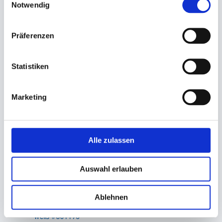
Handtuchpapier 2-lagig
Handtuchpapier 2-lagig
Notwendig
hochweiss Katrin #61549
hochweiß Lucart 865001
24x32cm W-Falz, 3.000 St. Non
22,5x32cm M-Falz, 1875 St.
Stop L2 Interfold
Präferenzen
20,10 €
35,40 €
18,10 €
Ab
27,50 €
Ab
Statistiken
In den Warenkorb
In den Warenkorb
Marketing
Alle zulassen
Auswahl erlauben
Ablehnen
Handtuchpapier Rolle 2-lagig
Handtuchpapier 1-lagig natur
weiß #861175