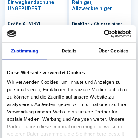
Einweghandschuhe
Reiniger,
UNGEPUDERT
Allzweckreiniger
Größe XL VINYL
DanKlorix Chlorreiniger
(blau), 1.5 Liter
Auf Lager. Sofort
Lieferzeit ca.10-14
lieferbar.
Werktage
Zustimmung
Details
Über Cookies
100 St.
10 St.
3,12 €
45,10 €
In den Warenkorb
In den 
Diese Webseite verwendet Cookies
Wir verwenden Cookies, um Inhalte und Anzeigen zu
personalisieren, Funktionen für soziale Medien anbieten
zu können und die Zugriffe auf unsere Website zu
analysieren. Außerdem geben wir Informationen zu Ihrer
Verwendung unserer Website an unsere Partner für
soziale Medien, Werbung und Analysen weiter. Unsere
Partner führen diese Informationen möglicherweise mit
Küchentücher
Putzpapier 2-lagig
weiteren Daten zusammen, die Sie ihnen bereitgestellt