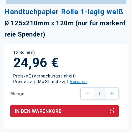
Zum
Handtuchpapier Rolle 1-lagig weiß
Anfang
der
Ø 125x210mm x 120m (nur für markenf
Bildgalerie
springen
reie Spender)
12 Rolle(n)
24,96 €
Preis/VE (Verpackungseinheit)
Preise zzgl. MwSt und zzgl.
Versand
Menge
IN DEN WARENKORB