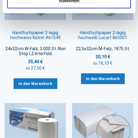
Ablehnen
Handtuchpapier 2-lagig
Handtuchpapier 2-lagig
hochweiss Katrin #61549
hochweiß Lucart 865001
24x32cm W-Falz, 3.000 St. Non
22,5x32cm M-Falz, 1875 St.
Stop L2 Interfold
20,10 €
35,40 €
18,10 €
Ab
27,50 €
Ab
In den Warenkorb
In den Warenkorb