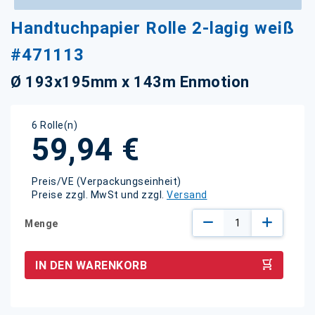
Zum
Handtuchpapier Rolle 2-lagig weiß
Anfang
der
#471113
Bildgalerie
springen
Ø 193x195mm x 143m Enmotion
6 Rolle(n)
59,94 €
Preis/VE (Verpackungseinheit)
Preise zzgl. MwSt und zzgl.
Versand
Menge
IN DEN WARENKORB