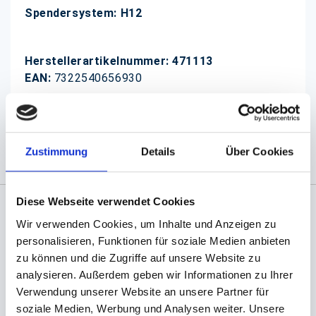
Spendersystem: H12
Herstellerartikelnummer: 471113
EAN:
7322540656930
(Abb. evtl. ähnlich, ggf. ohne Dekoration)
Zustimmung
Details
Über Cookies
Diese Webseite verwendet Cookies
Wir verwenden Cookies, um Inhalte und Anzeigen zu
Angaben zur Informationspflichten der GPSR
personalisieren, Funktionen für soziale Medien anbieten
Produktsicherheitsverordnung:
packpack.de GmbH, Am
Bullhamm 24-26, D-26441 Jever, info@packpack.de
zu können und die Zugriffe auf unsere Website zu
analysieren. Außerdem geben wir Informationen zu Ihrer
Sie könnten auch an folgenden Artikeln
Verwendung unserer Website an unsere Partner für
interessiert sein
soziale Medien, Werbung und Analysen weiter. Unsere