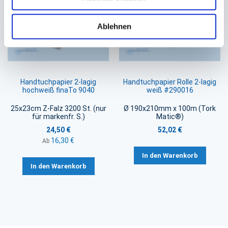
Ablehnen
Handtuchpapier 2-lagig
Handtuchpapier Rolle 2-lagig
hochweiß finaTo 9040
weiß #290016
25x23cm Z-Falz 3200 St. (nur
Ø 190x210mm x 100m (Tork
für markenfr. S.)
Matic®)
24,50 €
52,02 €
16,30 €
Ab
In den Warenkorb
In den Warenkorb