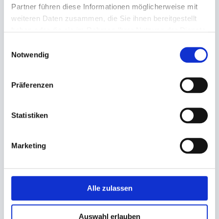
Partner führen diese Informationen möglicherweise mit
weiteren Daten zusammen, die Sie ihnen bereitgestellt
haben oder die sie im Rahmen Ihrer Nutzung der Dienste
gesammelt haben.
Einwilligungsauswahl
Notwendig
Präferenzen
Handtuchpapier 2-lagig
Handtuchpapier 1-lagig natur
hochweiß Lucart 865001
Statistiken
25x23cm Z-Falz, 5000 St. (nur
22,5x32cm M-Falz, 1875 St.
markenfreie Spender)
20,10 €
16,65 €
Marketing
18,10 €
12,66 €
Ab
Ab
In den Warenkorb
In den Warenkorb
Alle zulassen
Auswahl erlauben