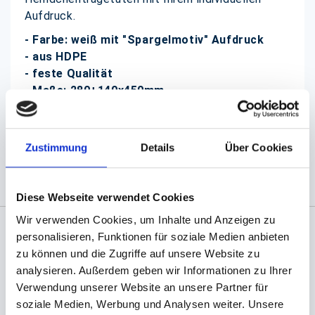
Aufdruck.
- Farbe: weiß mit "Spargelmotiv" Aufdruck
- aus HDPE
- feste Qualität
- Maße: 280+140x450mm
- sind geblockt und können einzeln abgerissen
werden
(Abb. evtl. ähnlich, ggf. ohne Dekoration)
Zustimmung
Details
Über Cookies
Diese Webseite verwendet Cookies
Wir verwenden Cookies, um Inhalte und Anzeigen zu
personalisieren, Funktionen für soziale Medien anbieten
Angaben zur Informationspflichten der GPSR
zu können und die Zugriffe auf unsere Website zu
Produktsicherheitsverordnung:
packpack.de GmbH, Am
analysieren. Außerdem geben wir Informationen zu Ihrer
Bullhamm 24-26, D-26441 Jever, info@packpack.de
Verwendung unserer Website an unsere Partner für
Sie könnten auch an folgenden Artikeln
soziale Medien, Werbung und Analysen weiter. Unsere