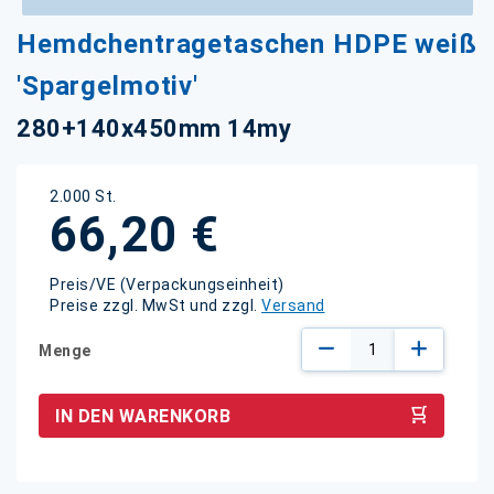
Zum
Hemdchentragetaschen HDPE weiß
Anfang
der
'Spargelmotiv'
Bildgalerie
springen
280+140x450mm 14my
2.000 St.
66,20 €
Preis/VE (Verpackungseinheit)
Preise zzgl. MwSt und zzgl.
Versand
Menge
IN DEN WARENKORB