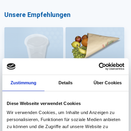
Unsere Empfehlungen
Becher PP transparent
Spitztüten
Zustimmung
Details
Über Cookies
'Ananasbecher'
Obstspitztüte braun
Natron
1000ml rund (Ø
31cm (0,75kg)
Diese Webseite verwendet Cookies
127x132mm)
Wir verwenden Cookies, um Inhalte und Anzeigen zu
Auf Lager. Sofort
Auf Lager. Sofort
lieferbar.
lieferbar.
personalisieren, Funktionen für soziale Medien anbieten
zu können und die Zugriffe auf unsere Website zu
405 St.
1.000 St.