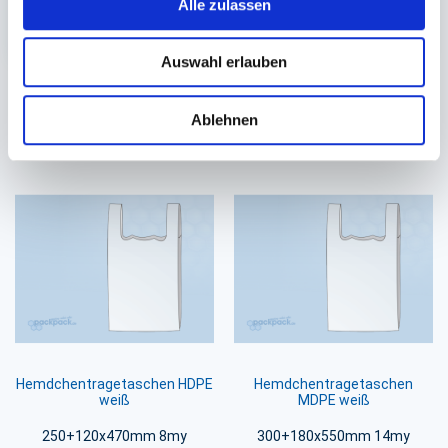
In den 
Alle zulassen
33,63 €
In den Warenkorb
Auswahl erlauben
Ablehnen
Sie könnten auch an folgenden Artikeln
interessiert sein
Hemdchentragetaschen HDPE
Hemdchentragetaschen
weiß
MDPE weiß
250+120x470mm 8my
300+180x550mm 14my