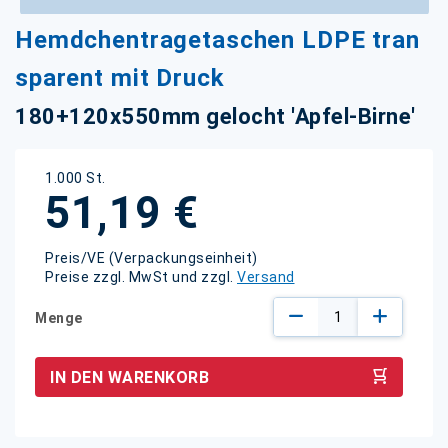
Zum
Hemdchentragetaschen LDPE tran
Anfang
der
sparent mit Druck
Bildgalerie
springen
180+120x550mm gelocht 'Apfel-Birne'
1.000 St.
51,19 €
Preis/VE (Verpackungseinheit)
Preise zzgl. MwSt und zzgl.
Versand
Menge
IN DEN WARENKORB