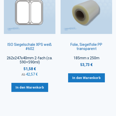
ISO Siegelschale XPS weiß
Folie, Siegelfolie PP
#602
transparent
262x247x40mm 2-fach (ca.
185mm x 250m
590+590ml)
53,73 €
51,58 €
42,57 €
Ab
In den Warenkorb
In den Warenkorb