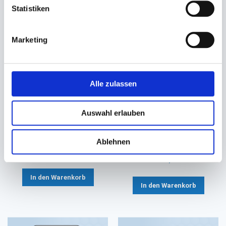
Statistiken
Marketing
Alle zulassen
Folie, Siegelfolie Aluminium
Siegelschale PP, 2-fach
#9910
schwarz
Auswahl erlauben
245mm x 250Lfm 30my
227x178x40mm (550/480ml)
´Caterline´
56,90 €
Ablehnen
54,88 €
49,80 €
Ab
51,80 €
Ab
In den Warenkorb
In den Warenkorb