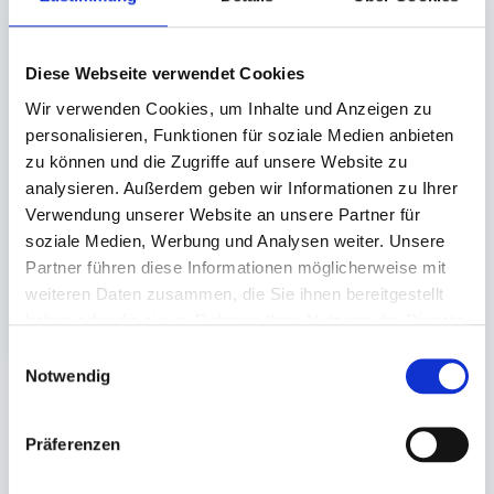
Diese Webseite verwendet Cookies
Folie, Siegelfolie
Wir verwenden Cookies, um Inhalte und Anzeigen zu
Aluminium #9910
personalisieren, Funktionen für soziale Medien anbieten
zu können und die Zugriffe auf unsere Website zu
245mm x 250Lfm 30my
analysieren. Außerdem geben wir Informationen zu Ihrer
Verwendung unserer Website an unsere Partner für
Auf Lager. Sofort
lieferbar.
soziale Medien, Werbung und Analysen weiter. Unsere
Partner führen diese Informationen möglicherweise mit
1 St.
weiteren Daten zusammen, die Sie ihnen bereitgestellt
56,90 €
In den Warenkorb
haben oder die sie im Rahmen Ihrer Nutzung der Dienste
gesammelt haben.
Einwilligungsauswahl
Notwendig
Sie könnten auch an folgenden Artikeln
Präferenzen
interessiert sein