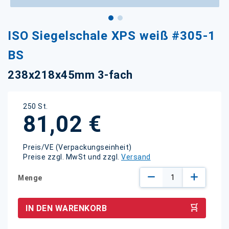
Zum
ISO Siegelschale XPS weiß #305-1
Anfang
der
BS
Bildgalerie
springen
238x218x45mm 3-fach
250 St.
81,02 €
Preis/VE (Verpackungseinheit)
Preise zzgl. MwSt und zzgl.
Versand
Menge
IN DEN WARENKORB