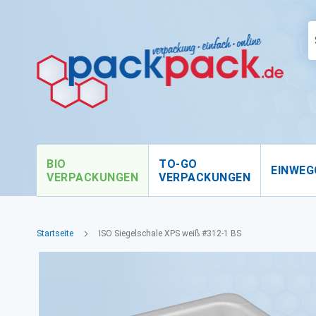
BIO
TO-GO
EINWEG
VERPACKUNGEN
VERPACKUNGEN
Startseite
ISO Siegelschale XPS weiß #312-1 BS
Zum
Ende
der
Bildgalerie
springen