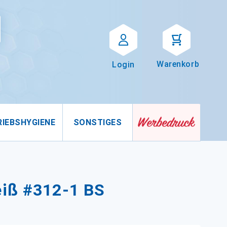
Suche
uche
Warenkorb
Login
RIEBSHYGIENE
SONSTIGES
eiß #312-1 BS