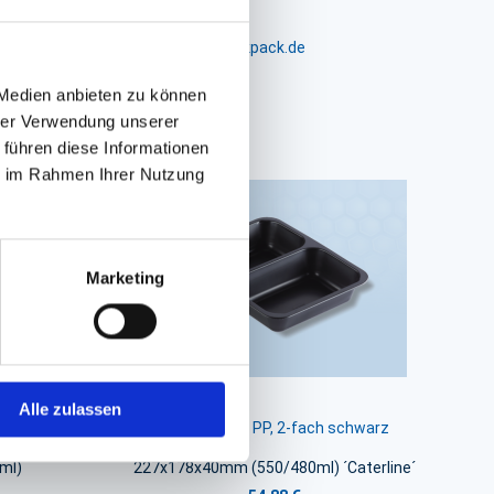
m 24-26, D-26441 Jever, info@packpack.de
 Medien anbieten zu können
hrer Verwendung unserer
 führen diese Informationen
ie im Rahmen Ihrer Nutzung
Marketing
Alle zulassen
rm schwarz
Siegelschale PP, 2-fach schwarz
ml)
227x178x40mm (550/480ml) ´Caterline´