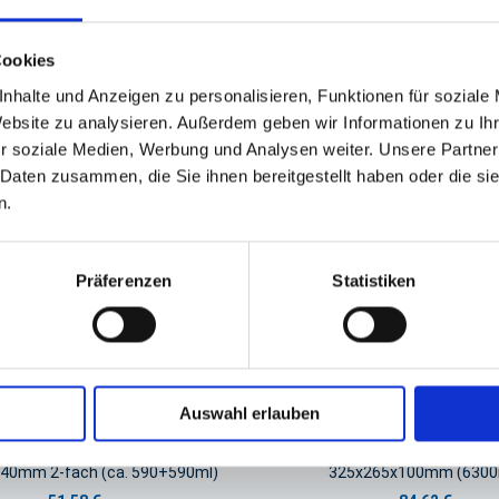
GPSR Produktsicherheitsverordnung:
packpack.de GmbH, Am Bullham
Cookies
nhalte und Anzeigen zu personalisieren, Funktionen für soziale
Website zu analysieren. Außerdem geben wir Informationen zu I
iert sein
r soziale Medien, Werbung und Analysen weiter. Unsere Partner
 Daten zusammen, die Sie ihnen bereitgestellt haben oder die s
n.
Präferenzen
Statistiken
Auswahl erlauben
iegelschale XPS weiß #602
Siegelschale PP 1/2 Gastrono
40mm 2-fach (ca. 590+590ml)
325x265x100mm (6300