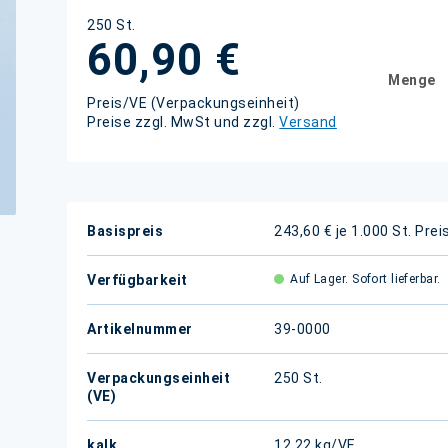
250 St.
60,90 €
Menge
Preis/VE (Verpackungseinheit)
Preise zzgl. MwSt und zzgl.
Versand
Weitere
Basispreis
243,60 € je 1.000 St.
Prei
Informationen
Verfügbarkeit
Auf Lager. Sofort lieferbar.
Artikelnummer
39-0000
Verpackungseinheit
250 St.
(VE)
kalk.
12,22 kg/VE