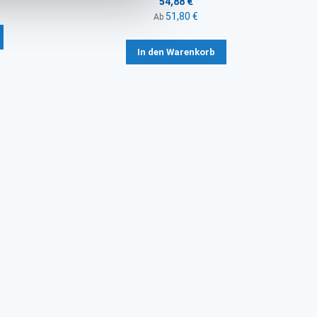
54,88 €
51,80 €
Ab
In den Warenkorb