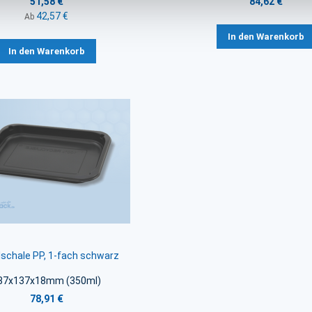
51,58 €
84,62 €
42,57 €
Ab
In den Warenkorb
In den Warenkorb
lschale PP, 1-fach schwarz
87x137x18mm (350ml)
78,91 €