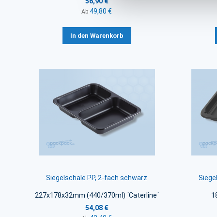
56,90 €
49,80 €
Ab
In den Warenkorb
Siegelschale PP, 2-fach schwarz
Siege
227x178x32mm (440/370ml) ´Caterline´
1
54,08 €