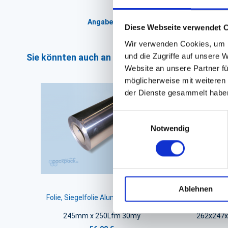
Angaben zur Informationspflichten der 
Diese Webseite verwendet 
Wir verwenden Cookies, um I
und die Zugriffe auf unsere 
Sie könnten auch an folgenden Artikeln interess
Website an unsere Partner fü
möglicherweise mit weiteren
der Dienste gesammelt habe
Einwilligungsauswahl
Notwendig
Ablehnen
Folie, Siegelfolie Aluminium #9910
ISO S
245mm x 250Lfm 30my
262x247x