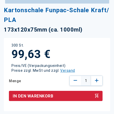
Zum
Kartonschale Funpac-Schale Kraft/
Anfang
der
PLA
Bildgalerie
springen
173x120x75mm (ca. 1000ml)
300 St.
99,63 €
Preis/VE (Verpackungseinheit)
Preise zzgl. MwSt und zzgl.
Versand
Menge
IN DEN WARENKORB