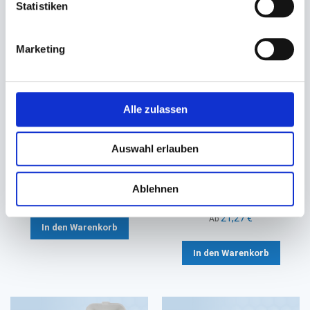
Statistiken
Marketing
Alle zulassen
Take away Box braun
Salatschalendeckel rPET
Auswahl erlauben
Kraft/PLA
transparent
197x140x90mm ca. 2500ml
Ø 150mm (für Ø 150mm
Salatschalen 500/750ml)
Ablehnen
75,34 €
22,41 €
21,27 €
Ab
In den Warenkorb
In den Warenkorb