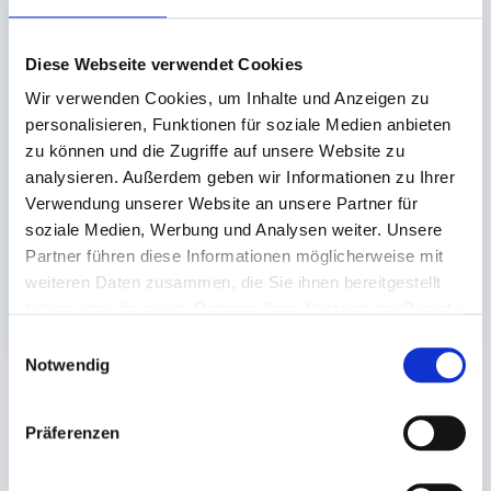
Diese Webseite verwendet Cookies
Deckel für
Deckel für
Wir verwenden Cookies, um Inhalte und Anzeigen zu
Kartonschale Funpac-
Kartonschale Funpac-
personalisieren, Funktionen für soziale Medien anbieten
Schale
Schale
zu können und die Zugriffe auf unsere Website zu
PLA transparent
Kraft/PLA braun
analysieren. Außerdem geben wir Informationen zu Ihrer
173x120mm
173x120mm
Verwendung unserer Website an unsere Partner für
Auf Lager. Sofort
Lieferzeit ca.10-14
soziale Medien, Werbung und Analysen weiter. Unsere
lieferbar.
Werktage
Partner führen diese Informationen möglicherweise mit
300 St.
300 St.
weiteren Daten zusammen, die Sie ihnen bereitgestellt
44,31 €
76,77 €
haben oder die sie im Rahmen Ihrer Nutzung der Dienste
In den Warenkorb
In den 
gesammelt haben.
Einwilligungsauswahl
Notwendig
Sie könnten auch an folgenden Artikeln
Präferenzen
interessiert sein