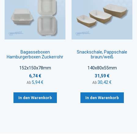
Bagasseboxen
Snackschale, Pappschale
Hamburgerboxen Zuckerrohr
braun/weiß
152x150x78mm
140x80x55mm
6,74 €
31,59 €
5,94 €
30,42 €
Ab
Ab
In den Warenkorb
In den Warenkorb