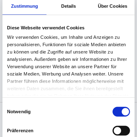
- wiederverschließbar durch integrierte weiße
Zustimmung
Details
Über Cookies
Baumwollkordel
- lässt sich an der Kordel aufhängen
- transparent und übersichtlich
Diese Webseite verwendet Cookies
- universell einsetzbar
Wir verwenden Cookies, um Inhalte und Anzeigen zu
- Materialstärke 0,05mm (100% LDPE)
personalisieren, Funktionen für soziale Medien anbieten
- geeignet für Lebensmittel
zu können und die Zugriffe auf unsere Website zu
- bedruckbar
analysieren. Außerdem geben wir Informationen zu Ihrer
Verwendung unserer Website an unsere Partner für
soziale Medien, Werbung und Analysen weiter. Unsere
(Abb. evtl. ähnlich, ggf. ohne Dekoration)
Partner führen diese Informationen möglicherweise mit
weiteren Daten zusammen, die Sie ihnen bereitgestellt
haben oder die sie im Rahmen Ihrer Nutzung der Dienste
gesammelt haben.
Einwilligungsauswahl
Notwendig
Angaben zur Informationspflichten der GPSR
Produktsicherheitsverordnung:
packpack.de GmbH, Am
Präferenzen
Bullhamm 24-26, D-26441 Jever, info@packpack.de