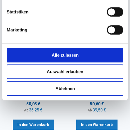
Sie könnten auch an folgenden Artikeln
Statistiken
interessiert sein
Marketing
Alle zulassen
Auswahl erlauben
Kordelzugbeutel LDPE mit
Kordelzugbeutel LDPE mit
Baumwollkordel
Baumwollkordel
Ablehnen
300x500x0,05mm
200x300x0,05mm
50,05 €
50,60 €
36,25 €
39,50 €
Ab
Ab
In den Warenkorb
In den Warenkorb