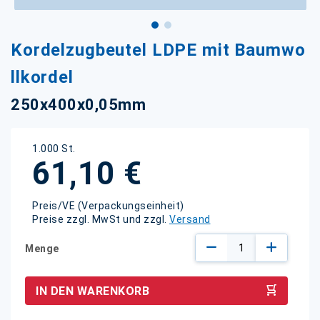
Zum
Kordelzugbeutel LDPE mit Baumwo
Anfang
der
llkordel
Bildgalerie
springen
250x400x0,05mm
1.000 St.
61,10 €
Preis/VE (Verpackungseinheit)
Preise zzgl. MwSt und zzgl.
Versand
Menge
IN DEN WARENKORB