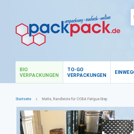
BIO
TO-GO
EINWEG
VERPACKUNGEN
VERPACKUNGEN
Startseite
Matte, Randleiste für COBA Fatigue-Step
Zum
Ende
der
Bildgalerie
springen