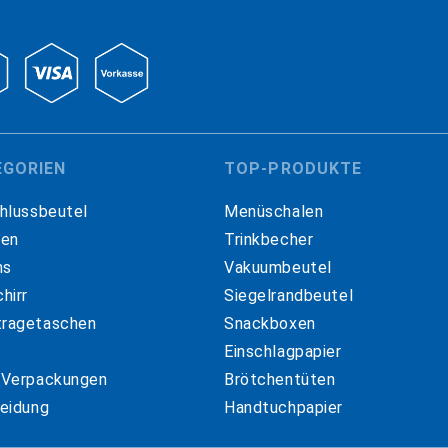
EGORIEN
TOP-PRODUKTE
hlussbeutel
Menüschalen
hen
Trinkbecher
ns
Vakuumbeutel
hirr
Siegelrandbeutel
ragetaschen
Snackboxen
Einschlagpapier
 Verpackungen
Brötchentüten
eidung
Handtuchpapier