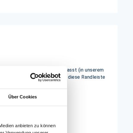
ngsmatte COBA Fatigue-Step passt (in unserem
schwarzem Gummi. Optional ist diese Randleiste
Über Cookies
 Medien anbieten zu können
hrer Verwendung unserer