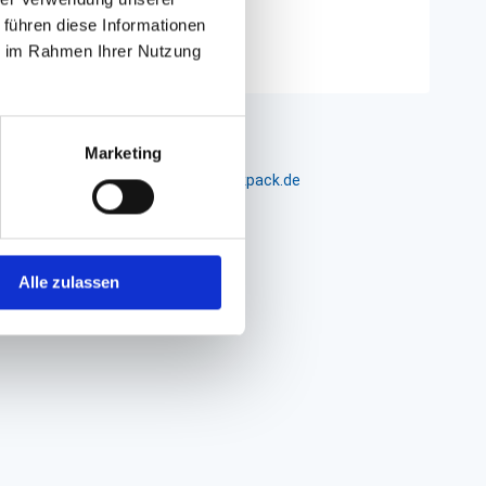
 führen diese Informationen
 selber)
ie im Rahmen Ihrer Nutzung
Marketing
m 24-26, D-26441 Jever, info@packpack.de
Alle zulassen