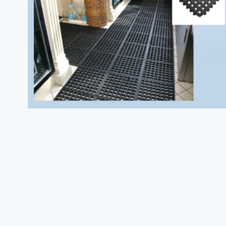
Zum
Anfang
der
Bildgalerie
springen