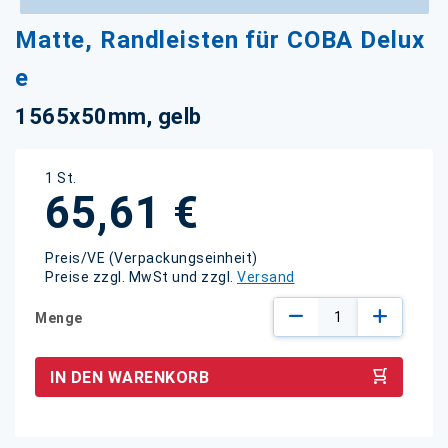
Zum
Matte, Randleisten für COBA Delux
Anfang
der
e
Bildgalerie
springen
1565x50mm, gelb
1 St.
65,61 €
Preis/VE (Verpackungseinheit)
Preise zzgl. MwSt und zzgl.
Versand
Menge
IN DEN WARENKORB