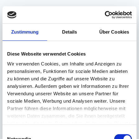
Angaben zur Informationspflichten der GPSR
Produktsicherheitsverordnung:
packpack.de GmbH, Am
Bullhamm 24-26, D-26441 Jever, info@packpack.de
Zustimmung
Details
Über Cookies
Unsere Empfehlungen
Diese Webseite verwendet Cookies
Wir verwenden Cookies, um Inhalte und Anzeigen zu
personalisieren, Funktionen für soziale Medien anbieten
zu können und die Zugriffe auf unsere Website zu
analysieren. Außerdem geben wir Informationen zu Ihrer
Verwendung unserer Website an unsere Partner für
soziale Medien, Werbung und Analysen weiter. Unsere
Partner führen diese Informationen möglicherweise mit
Matte, Anti-
weiteren Daten zusammen, die Sie ihnen bereitgestellt
Ermüdungs- COBA
haben oder die sie im Rahmen Ihrer Nutzung der Dienste
Deluxe, schwarz
gesammelt haben.
Einwilligungsauswahl
100x150cm
Notwendig