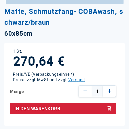
Zum
Matte, Schmutzfang- COBAwash, s
Anfang
der
chwarz/braun
Bildgalerie
springen
60x85cm
1 St.
270,64 €
Preis/VE (Verpackungseinheit)
Preise zzgl. MwSt und zzgl.
Versand
Menge
IN DEN WARENKORB