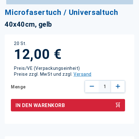
Zum
Microfasertuch / Universaltuch
Anfang
der
40x40cm, gelb
Bildgalerie
springen
20 St.
12,00 €
Preis/VE (Verpackungseinheit)
Preise zzgl. MwSt und zzgl.
Versand
Menge
IN DEN WARENKORB