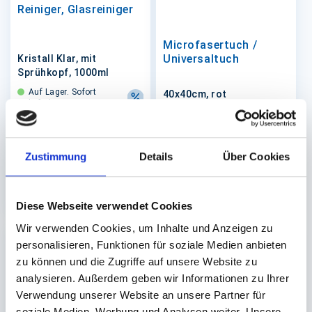
Reiniger, Glasreiniger
Microfasertuch /
Universaltuch
Kristall Klar, mit
Sprühkopf, 1000ml
Auf Lager. Sofort
40x40cm, rot
lieferbar.
Auf Lager. Sofort
1 St.
lieferbar.
2,67 €
In den Warenkorb
Zustimmung
Details
Über Cookies
20 St.
12,00 €
In den 
Diese Webseite verwendet Cookies
Wir verwenden Cookies, um Inhalte und Anzeigen zu
personalisieren, Funktionen für soziale Medien anbieten
zu können und die Zugriffe auf unsere Website zu
analysieren. Außerdem geben wir Informationen zu Ihrer
Verwendung unserer Website an unsere Partner für
soziale Medien, Werbung und Analysen weiter. Unsere