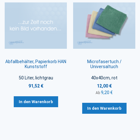
Abfallbehälter, Papierkorb HAN
Microfasertuch /
Kunststoff
Universaltuch
50 Liter, lichtgrau
40x40cm, rot
91,52 €
12,00 €
9,20 €
Ab
In den Warenkorb
In den Warenkorb