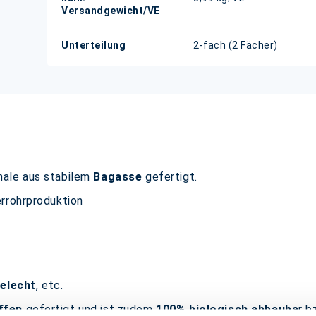
Versandgewicht/VE
Unterteilung
2-fach (2 Fächer)
hale aus stabilem
Bagasse
gefertigt.
rrohrproduktion
telecht
, etc.
ffen
gefertigt und ist zudem
100% biologisch abbauba
r b