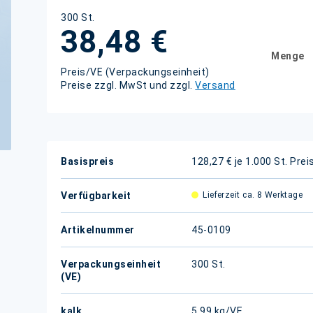
300 St.
38,48 €
Menge
Preis/VE (Verpackungseinheit)
Preise zzgl. MwSt und zzgl.
Versand
Weitere
Basispreis
128,27 € je 1.000 St.
Prei
Informationen
Verfügbarkeit
Lieferzeit ca. 8 Werktage
Artikelnummer
45-0109
Verpackungseinheit
300 St.
(VE)
kalk.
5,99 kg/VE