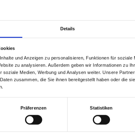
Lieferservice, Supermärkte, Feinkostläden, Bioläden etc.
mmes, Nudelgerichte, Sushi, Fingerfood, Nachos etc.
Details
Cookies
nhalte und Anzeigen zu personalisieren, Funktionen für soziale
Website zu analysieren. Außerdem geben wir Informationen zu I
GPSR Produktsicherheitsverordnung:
packpack.de GmbH, Am Bullham
r soziale Medien, Werbung und Analysen weiter. Unsere Partner
 Daten zusammen, die Sie ihnen bereitgestellt haben oder die s
n.
iert sein
Präferenzen
Statistiken