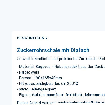
BESCHREIBUNG
Zuckerrohrschale mit Dipfach
Umweltfreundliche und praktische Zuckerrohr-Sc
·
Material: Bagasse - Nebenprodukt aus der Zucke
·
Farbe: weiß
·
Format: 190x165x40mm
·
Hitzebeständigkeit: bis ca. 220
°C
·
mikrowellengeeignet
·
Eigenschaften:
nassfest
,
fettdicht, lebensmit
Dieser Artikel wird aus
nachwachsenden Rohsto