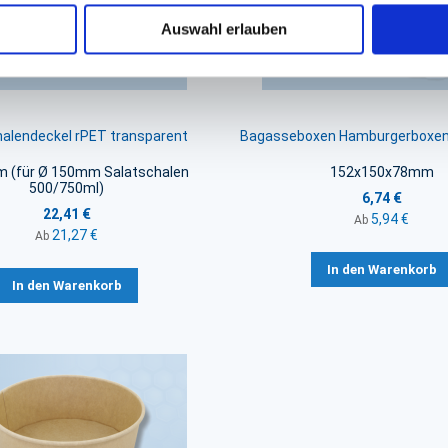
Auswahl erlauben
halendeckel rPET transparent
Bagasseboxen Hamburgerboxen
 (für Ø 150mm Salatschalen
152x150x78mm
500/750ml)
6,74 €
22,41 €
5,94 €
Ab
21,27 €
Ab
In den Warenkorb
In den Warenkorb