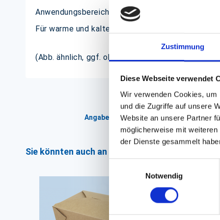
Anwendungsbereich: Kino, Gastronomie, Catering, 
Für warme und kalte Speisen wie zum Beispiel: Po
Zustimmung
(Abb. ähnlich, ggf. ohne Dekoration)
Diese Webseite verwendet 
Wir verwenden Cookies, um I
und die Zugriffe auf unsere 
Angaben zur Informationspflichten der 
Website an unsere Partner fü
möglicherweise mit weiteren
der Dienste gesammelt habe
Sie könnten auch an folgenden Artikeln interess
Einwilligungsauswahl
Notwendig