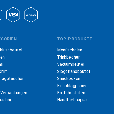
EGORIEN
TOP-PRODUKTE
hlussbeutel
Menüschalen
hen
Trinkbecher
ns
Vakuumbeutel
hirr
Siegelrandbeutel
ragetaschen
Snackboxen
Einschlagpapier
 Verpackungen
Brötchentüten
eidung
Handtuchpapier