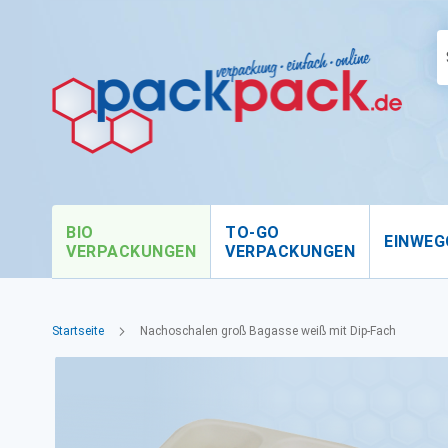
BIO
TO-GO
EINWEG
VERPACKUNGEN
VERPACKUNGEN
Startseite
Nachoschalen groß Bagasse weiß mit Dip-Fach
Zum
Ende
der
Bildgalerie
springen