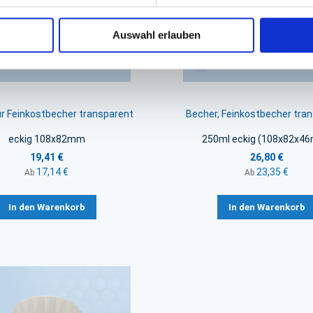
Auswahl erlauben
ür Feinkostbecher transparent
Becher, Feinkostbecher tra
eckig 108x82mm
250ml eckig (108x82x4
19,41 €
26,80 €
17,14 €
23,35 €
Ab
Ab
In den Warenkorb
In den Warenkorb