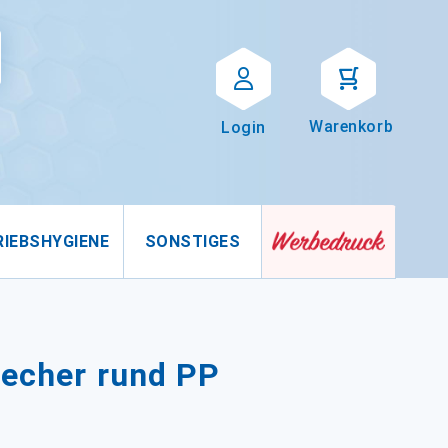
Suche
uche
Warenkorb
Login
RIEBSHYGIENE
SONSTIGES
becher rund PP