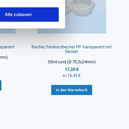
Alle zulassen
nsparent
Becher, Feinkostbecher PP transparent mit
Deckel
6mm)
50ml rund (Ø 70,3x24mm)
17,20 €
16,43 €
Ab
In den Warenkorb