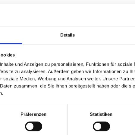
her
Details
önnen auf dem Bildschirm anders erscheinen als das Produkt
Cookies
nhalte und Anzeigen zu personalisieren, Funktionen für soziale
Website zu analysieren. Außerdem geben wir Informationen zu I
r soziale Medien, Werbung und Analysen weiter. Unsere Partner
GPSR Produktsicherheitsverordnung:
packpack.de GmbH, Am Bullham
 Daten zusammen, die Sie ihnen bereitgestellt haben oder die s
n.
iert sein
Präferenzen
Statistiken