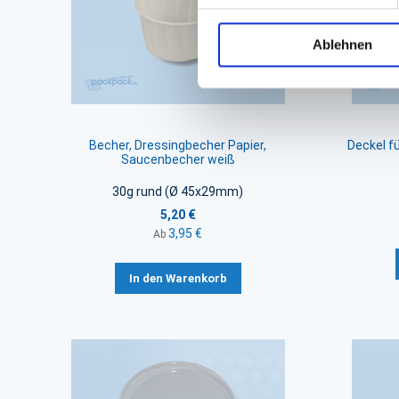
Ablehnen
Becher, Dressingbecher Papier,
Deckel f
Saucenbecher weiß
30g rund (Ø 45x29mm)
5,20 €
3,95 €
Ab
In den Warenkorb