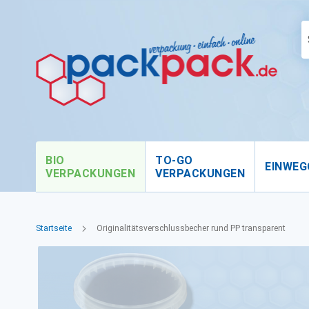
BIO
TO-GO
EINWEG
VERPACKUNGEN
VERPACKUNGEN
Startseite
Originalitätsverschlussbecher rund PP transparent
Zum
Ende
der
Bildgalerie
springen