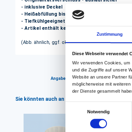
- inklusive Deckel
- Heißabfüllung bis +85°C
- Tiefkühlgeeignet bis -20°C
- Artikel enthält keine fettlöslichen Weichmac
Zustimmung
(Abb. ähnlich, ggf. ohne Dekoration; die Farben k
Diese Webseite verwendet 
Wir verwenden Cookies, um I
und die Zugriffe auf unsere 
Website an unsere Partner fü
Angaben zur Informationspflichten der 
möglicherweise mit weiteren
der Dienste gesammelt habe
Sie könnten auch an folgenden Artikeln interess
Einwilligungsauswahl
Notwendig