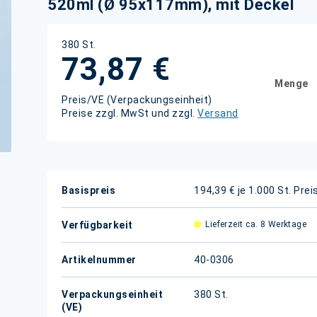
520ml (Ø 95x117mm), mit Deckel
380 St.
73,87 €
Menge
Preis/VE (Verpackungseinheit)
Preise zzgl. MwSt und zzgl.
Versand
Weitere
Basispreis
194,39 € je 1.000 St.
Prei
Informationen
Verfügbarkeit
Lieferzeit ca. 8 Werktage
Artikelnummer
40-0306
Verpackungseinheit
380 St.
(VE)