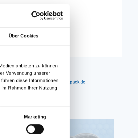
Über Cookies
 selber)
 Medien anbieten zu können
hrer Verwendung unserer
 führen diese Informationen
m 24-26, D-26441 Jever, info@packpack.de
ie im Rahmen Ihrer Nutzung
Marketing