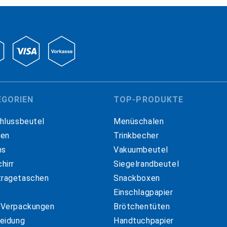
EGORIEN
TOP-PRODUKTE
hlussbeutel
Menüschalen
hen
Trinkbecher
ns
Vakuumbeutel
hirr
Siegelrandbeutel
ragetaschen
Snackboxen
Einschlagpapier
 Verpackungen
Brötchentüten
eidung
Handtuchpapier