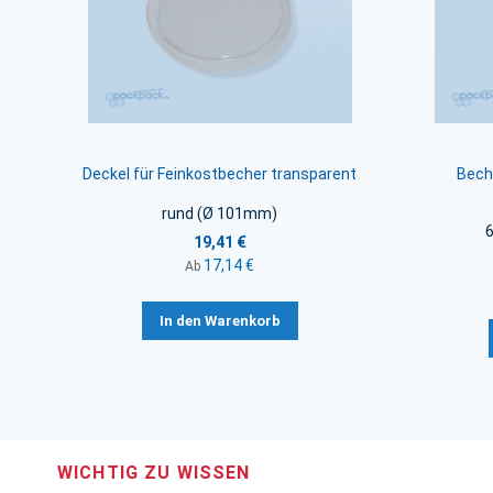
Deckel für Feinkostbecher transparent
Bech
rund (Ø 101mm)
19,41 €
17,14 €
Ab
In den Warenkorb
WICHTIG ZU WISSEN