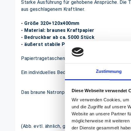
Starke Ausführung für gehobene Ansprüche. Die T
aus geschlagenem Kraftliner.
- Größe 320+120x400mm
- Material: braunes Kraftpapier
- Bedruckbar ab ca. 5000 Stück
- äußerst stabile Papietragetaschen
Papiertragetaschen sind bei uns in vielen weitere
Zustimmung
Ein individuelles Bedrucken mit Ihrem Firmenlogo 
Diese Webseite verwendet 
Das braune Natronpapier ist
vollständig biologi
Wir verwenden Cookies, um I
und die Zugriffe auf unsere 
Website an unsere Partner fü
möglicherweise mit weiteren
(Abb. evtl. ähnlich, ggf. ohne Dekoration)
der Dienste gesammelt habe