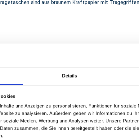
ragetaschen sind aus braunem Kraftpapier mit Tragegriffe
n Größen lieferbar!
Details
ist bereits ab einer Menge von ca. 5000 St. möglich. Fragen
Cookies
sch abbaubar
und wurde aus
100% nachwachsenden Rohst
nhalte und Anzeigen zu personalisieren, Funktionen für soziale
Website zu analysieren. Außerdem geben wir Informationen zu I
r soziale Medien, Werbung und Analysen weiter. Unsere Partner
 Daten zusammen, die Sie ihnen bereitgestellt haben oder die s
n.