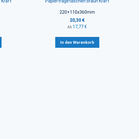
 Kraft
Papiertragetaschen braun Kraft
220+110x360mm
20,30 €
17,77 €
Ab
In den Warenkorb