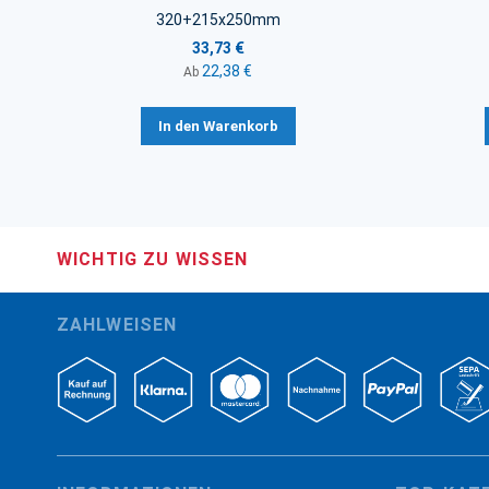
320+215x250mm
33,73 €
22,38 €
Ab
In den Warenkorb
WICHTIG ZU WISSEN
ZAHLWEISEN