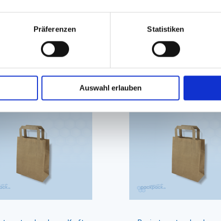
Präferenzen
Statistiken
GPSR Produktsicherheitsverordnung:
packpack.de GmbH, Am Bullham
iert sein
Auswahl erlauben