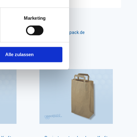
Marketing
m 24-26, D-26441 Jever, info@packpack.de
Alle zulassen