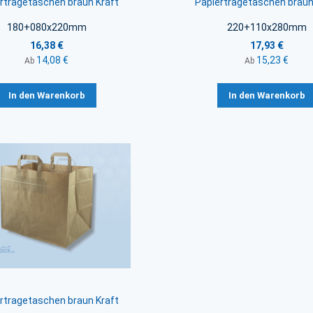
rtragetaschen braun Kraft
Papiertragetaschen braun
180+080x220mm
220+110x280mm
16,38 €
17,93 €
14,08 €
15,23 €
Ab
Ab
In den Warenkorb
In den Warenkorb
rtragetaschen braun Kraft