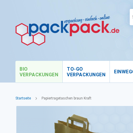
BIO
TO-GO
EINWEG
VERPACKUNGEN
VERPACKUNGEN
Startseite
Papiertragetaschen braun Kraft
Zum
Ende
der
Bildgalerie
springen