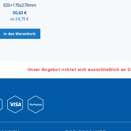
320+170x270mm
30,63 €
24,75 €
Ab
In den Warenkorb
Unser Angebot richtet sich ausschließlich an G