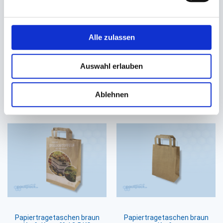
Papiertragetaschen braun
Papiertragetaschen braun
Kraft
Kraft
Alle zulassen
260+170x250mm
180+080x220mm
22,60 €
16,38 €
Auswahl erlauben
18,65 €
14,08 €
Ab
Ab
In den Warenkorb
In den Warenkorb
Ablehnen
Papiertragetaschen braun
Papiertragetaschen braun