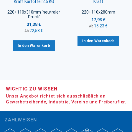
Kraft Kartoffel 2,5 KG
Kraft
220+110x310mm 'neutraler
220+110x280mm
Druck'
17,93 €
31,38 €
15,23 €
Ab
22,58 €
Ab
In den Warenkorb
In den Warenkorb
WICHTIG ZU WISSEN
Unser Angebot richtet sich ausschließlich an
Gewerbetreibende, Industrie, Vereine und Freiberufler.
ZAHLWEISEN