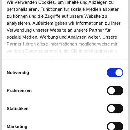
(Abb. evtl. ähnlich, ggf. ohne Dekoration)
Wir verwenden Cookies, um Inhalte und Anzeigen zu
personalisieren, Funktionen für soziale Medien anbieten
zu können und die Zugriffe auf unsere Website zu
analysieren. Außerdem geben wir Informationen zu Ihrer
Verwendung unserer Website an unsere Partner für
soziale Medien, Werbung und Analysen weiter. Unsere
Angaben zur Informationspflichten der GPSR
Partner führen diese Informationen möglicherweise mit
Produktsicherheitsverordnung:
packpack.de GmbH, Am
weiteren Daten zusammen, die Sie ihnen bereitgestellt
Bullhamm 24-26, D-26441 Jever, info@packpack.de
haben oder die sie im Rahmen Ihrer Nutzung der Dienste
gesammelt haben.
Sie könnten auch an folgenden Artikeln
Einwilligungsauswahl
interessiert sein
Notwendig
Präferenzen
Statistiken
Marketing