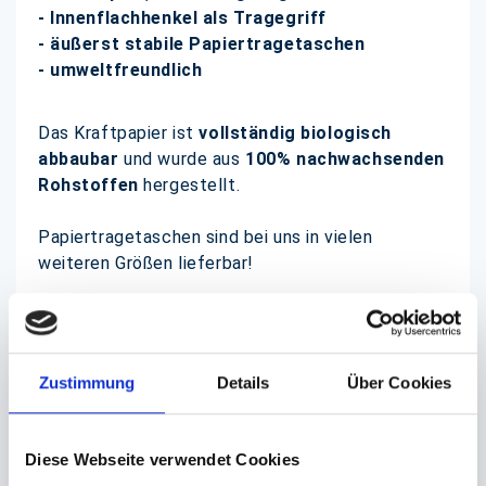
- Innenflachhenkel als Tragegriff
- äußerst stabile Papiertragetaschen
- umweltfreundlich
Das Kraftpapier ist
vollständig biologisch
abbaubar
und wurde aus
100% nachwachsenden
Rohstoffen
hergestellt.
Papiertragetaschen sind bei uns in vielen
weiteren Größen lieferbar!
Ein individuelles Bedrucken mit Ihrem Firmenlogo
ist bereits ab einer Menge von ca. 5000
Stück möglich. Fragen Sie gerne nach, E-Mail
Zustimmung
Details
Über Cookies
genügt!
Diese Webseite verwendet Cookies