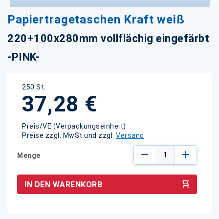
Zum
Papiertragetaschen Kraft weiß
Anfang
der
220+100x280mm vollflächig eingefärbt
Bildgalerie
springen
-PINK-
250 St.
37,28 €
Preis/VE (Verpackungseinheit)
Preise zzgl. MwSt und zzgl.
Versand
Menge
IN DEN WARENKORB