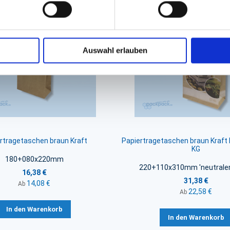
Auswahl erlauben
rtragetaschen braun Kraft
Papiertragetaschen braun Kraft K
KG
180+080x220mm
220+110x310mm 'neutraler
16,38 €
31,38 €
14,08 €
Ab
22,58 €
Ab
In den Warenkorb
In den Warenkorb