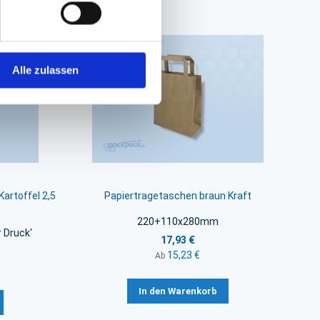
Alle zulassen
artoffel 2,5
Papiertragetaschen braun Kraft
220+110x280mm
 Druck'
17,93 €
15,23 €
Ab
In den Warenkorb