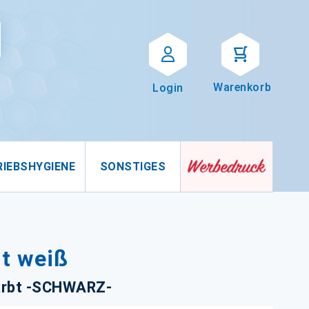
Suche
uche
Warenkorb
Login
RIEBSHYGIENE
SONSTIGES
ft weiß
ärbt -SCHWARZ-