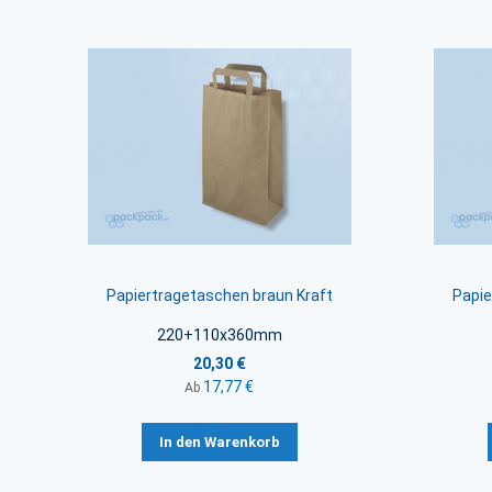
Papiertragetaschen braun Kraft
Papie
220+110x360mm
20,30 €
17,77 €
Ab
In den Warenkorb