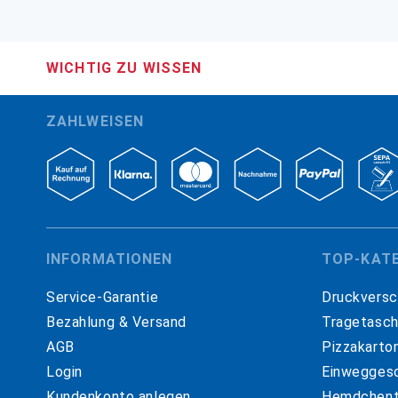
WICHTIG ZU WISSEN
ZAHLWEISEN
INFORMATIONEN
TOP-KAT
Service-Garantie
Druckversc
Bezahlung & Versand
Tragetasc
AGB
Pizzakarto
Login
Einweggesc
Kundenkonto anlegen
Hemdchent