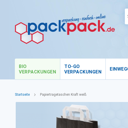
BIO
TO-GO
EINWEG
VERPACKUNGEN
VERPACKUNGEN
Startseite
Papiertragetaschen Kraft weiß
Zum
Ende
der
Bildgalerie
springen