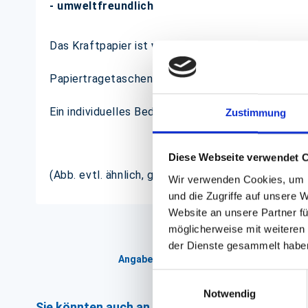
- umweltfreundlich
Das Kraftpapier ist
vollständig biologisch abba
Papiertragetaschen sind bei uns in vielen weitere
Ein individuelles Bedrucken mit Ihrem Firmenlogo 
Zustimmung
Diese Webseite verwendet 
(Abb. evtl. ähnlich, ggf. ohne Dekoration)
Wir verwenden Cookies, um I
und die Zugriffe auf unsere 
Website an unsere Partner fü
möglicherweise mit weiteren
der Dienste gesammelt habe
Angaben zur Informationspflichten der 
Einwilligungsauswahl
Notwendig
Sie könnten auch an folgenden Artikeln interess