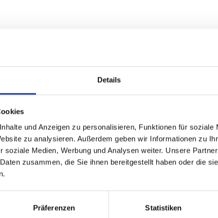
ubar
und wurde aus
100% nachwachsenden Rohstoffen
he
n Größen lieferbar!
ist bereits ab einer Menge von ca. 5000 Stück möglich. Fra
Details
Cookies
nhalte und Anzeigen zu personalisieren, Funktionen für soziale
Website zu analysieren. Außerdem geben wir Informationen zu I
r soziale Medien, Werbung und Analysen weiter. Unsere Partner
 Daten zusammen, die Sie ihnen bereitgestellt haben oder die s
n.
GPSR Produktsicherheitsverordnung:
packpack.de GmbH, Am Bullham
Präferenzen
Statistiken
iert sein