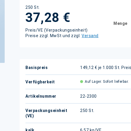
250 St.
37,28 €
Menge
Preis/VE (Verpackungseinheit)
Preise zzgl. MwSt und zzgl.
Versand
Weitere
Basispreis
149,12 € je 1.000 St.
Prei
Informationen
Verfügbarkeit
Auf Lager. Sofort lieferbar.
Artikelnummer
22-2300
Verpackungseinheit
250 St.
(VE)
kalk.
6,57 kg/VE