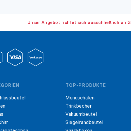
Unser Angebot richtet sich ausschließlich an G
EGORIEN
TOP-PRODUKTE
hlussbeutel
Menüschalen
hen
Trinkbecher
ns
Vakuumbeutel
hirr
Siegelrandbeutel
ragetaschen
Snackboxen