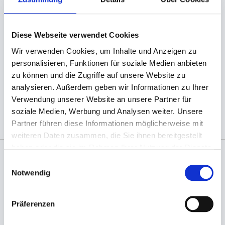
weiteren Größen lieferbar!
Ein individuelles Bedrucken mit Ihrem Firmenlogo
Diese Webseite verwendet Cookies
ist bereits ab einer Menge von ca. 5000 St.
Wir verwenden Cookies, um Inhalte und Anzeigen zu
möglich. Fragen Sie gerne nach, E-Mail genügt!
personalisieren, Funktionen für soziale Medien anbieten
zu können und die Zugriffe auf unsere Website zu
analysieren. Außerdem geben wir Informationen zu Ihrer
(Abb. evtl. ähnlich, ggf. ohne Dekoration)
Verwendung unserer Website an unsere Partner für
soziale Medien, Werbung und Analysen weiter. Unsere
Partner führen diese Informationen möglicherweise mit
weiteren Daten zusammen, die Sie ihnen bereitgestellt
haben oder die sie im Rahmen Ihrer Nutzung der Dienste
gesammelt haben.
Einwilligungsauswahl
Angaben zur Informationspflichten der GPSR
Notwendig
Produktsicherheitsverordnung:
packpack.de GmbH, Am
Bullhamm 24-26, D-26441 Jever, info@packpack.de
Präferenzen
Sie könnten auch an folgenden Artikeln
interessiert sein