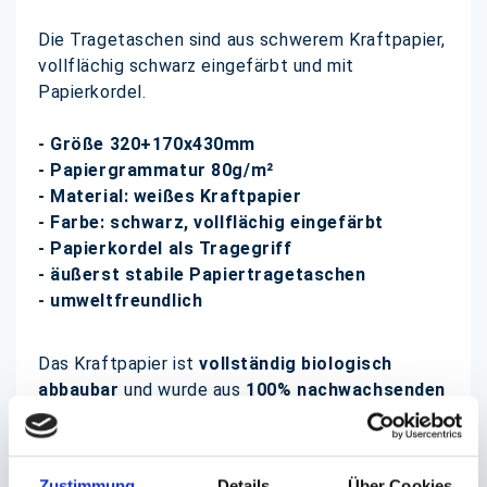
Die Tragetaschen sind aus schwerem Kraftpapier,
vollflächig schwarz eingefärbt und mit
Papierkordel.
- Größe 320+170x430mm
- Papiergrammatur 80g/m²
- Material: weißes Kraftpapier
- Farbe: schwarz, vollflächig eingefärbt
- Papierkordel als Tragegriff
- äußerst stabile Papiertragetaschen
- umweltfreundlich
Das Kraftpapier ist
vollständig biologisch
abbaubar
und wurde aus
100% nachwachsenden
Rohstoffen
hergestellt.
Papiertragetaschen sind bei uns in vielen
Zustimmung
Details
Über Cookies