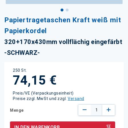
Zum
Papiertragetaschen Kraft weiß mit
Anfang
der
Papierkordel
Bildgalerie
springen
320+170x430mm vollflächig eingefärbt
-SCHWARZ-
250 St.
74,15 €
Preis/VE (Verpackungseinheit)
Preise zzgl. MwSt und zzgl.
Versand
Menge
IN DEN WARENKORB