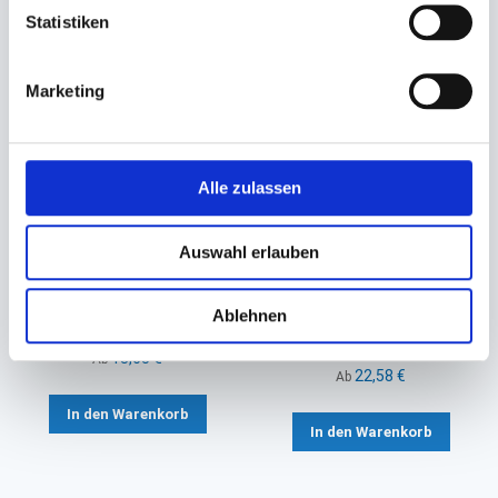
Statistiken
Marketing
Alle zulassen
Papiertragetaschen braun
Papiertragetaschen braun
Auswahl erlauben
Kraft
Kraft Kartoffel 2,5 KG
260+170x250mm
220+110x310mm 'neutraler
Ablehnen
Druck'
22,60 €
31,38 €
18,65 €
Ab
22,58 €
Ab
In den Warenkorb
In den Warenkorb