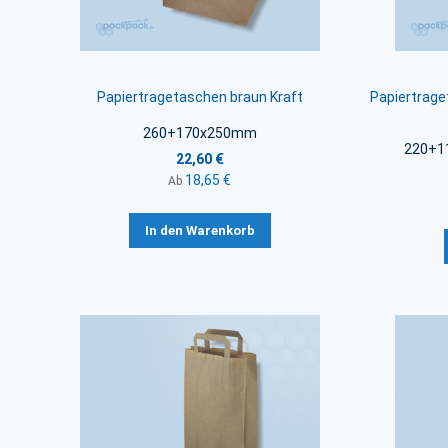
Papiertragetaschen braun Kraft
Papiertrage
260+170x250mm
220+11
22,60 €
18,65 €
Ab
In den Warenkorb