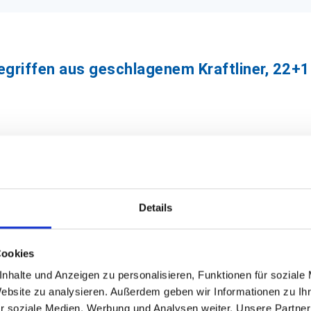
egriffen aus geschlagenem Kraftliner, 22
Details
ubar
und wurde aus
100% nachwachsenden Rohstoffen
he
Cookies
en Größen zu günstigen Preisen!
nhalte und Anzeigen zu personalisieren, Funktionen für soziale
Website zu analysieren. Außerdem geben wir Informationen zu I
ist bereits ab einer Menge von ca. 5000 St. möglich. Frage
r soziale Medien, Werbung und Analysen weiter. Unsere Partner