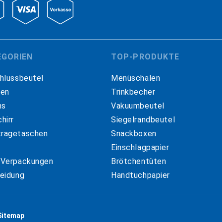
EGORIEN
TOP-PRODUKTE
hlussbeutel
Menüschalen
hen
Trinkbecher
ns
Vakuumbeutel
hirr
Siegelrandbeutel
ragetaschen
Snackboxen
Einschlagpapier
 Verpackungen
Brötchentüten
eidung
Handtuchpapier
Sitemap