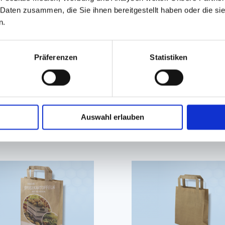
 Daten zusammen, die Sie ihnen bereitgestellt haben oder die s
n.
Präferenzen
Statistiken
GPSR Produktsicherheitsverordnung:
packpack.de GmbH, Am Bullham
Auswahl erlauben
iert sein