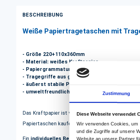
BESCHREIBUNG
Weiße Papiertragetaschen mit Trag
- Größe 220+110x360mm
- Material: weißes Kraftpapier
- Papiergrammatur 70g/m²
- Tragegriffe aus geschlagenem Kraftliner
- äußerst stabile Papiertragetaschen
- umweltfreundlich
Zustimmung
Das Kraftpapier ist
vollständig biologisch abba
Diese Webseite verwendet 
Papiertaschen kaufen Sie bei uns in vielen weiter
Wir verwenden Cookies, um I
und die Zugriffe auf unsere 
Ein
individuelles
Bedrucken
mit Ihrem Firmenlogo 
Website an unsere Partner fü