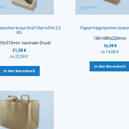
taschen braun Kraft Kartoffel 2,5
Papiertragetaschen braun
KG
180+080x220mm
0x310mm 'neutraler Druck'
16,38 €
31,38 €
14,08 €
Ab
22,58 €
Ab
In den Warenkorb
In den Warenkorb