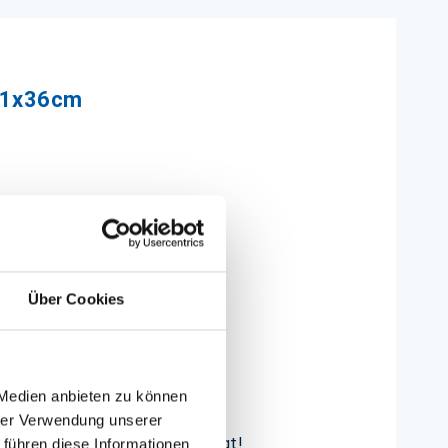
+11x36cm
Über Cookies
rgestellt.
 Medien anbieten zu können
hrer Verwendung unserer
n Sie gerne nach, E-Mail genügt!
 führen diese Informationen