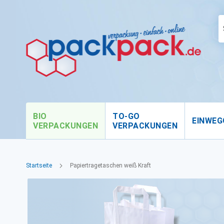
BIO
TO-GO
EINWEG
VERPACKUNGEN
VERPACKUNGEN
Startseite
Papiertragetaschen weiß Kraft
Zum
Ende
der
Bildgalerie
springen