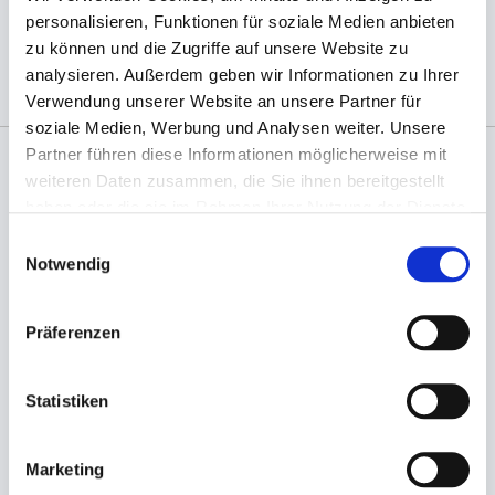
personalisieren, Funktionen für soziale Medien anbieten
(Abb. evtl. ähnlich, ggf. ohne Dekoration)
zu können und die Zugriffe auf unsere Website zu
analysieren. Außerdem geben wir Informationen zu Ihrer
Verwendung unserer Website an unsere Partner für
soziale Medien, Werbung und Analysen weiter. Unsere
Partner führen diese Informationen möglicherweise mit
weiteren Daten zusammen, die Sie ihnen bereitgestellt
Angaben zur Informationspflichten der GPSR
haben oder die sie im Rahmen Ihrer Nutzung der Dienste
Produktsicherheitsverordnung:
packpack.de GmbH, Am
gesammelt haben.
Bullhamm 24-26, D-26441 Jever, info@packpack.de
Einwilligungsauswahl
Notwendig
Sie könnten auch an folgenden Artikeln
interessiert sein
Präferenzen
Statistiken
Marketing