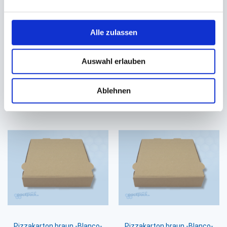
Pizzakarton braun -Blanco-
Menüschalenbox
Alle zulassen
Aluschalenbox braun
32x32x4cm 'ohne Druck'
232x180x47mm 'ohne Druck'
Auswahl erlauben
26,37 €
18,07 €
21,98 €
Ab
Ablehnen
In den Warenkorb
In den Warenkorb
Pizzakarton braun -Blanco-
Pizzakarton braun -Blanco-