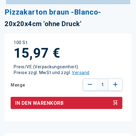
Zum
Pizzakarton braun -Blanco-
Anfang
der
20x20x4cm 'ohne Druck'
Bildgalerie
springen
100 St.
15,97 €
Preis/VE (Verpackungseinheit)
Preise zzgl. MwSt und zzgl.
Versand
Menge
IN DEN WARENKORB