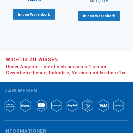
32,00 €
Ab
In den Warenkorb
In den Warenkorb
WICHTIG ZU WISSEN
Unser Angebot richtet sich ausschließlich an
Gewerbetreibende, Industrie, Vereine und Freiberufler.
ZAHLWEISEN
INFORMATIONEN