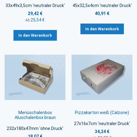
33x49x3,5cm 'neutraler Druck'
45x32,5x4cm 'neutraler Druck'
29,42 €
40,91 €
25,54 €
Ab
In den Warenkorb
In den Warenkorb
Menüschalenbox
Pizzakarton weiß (Calzone)
Aluschalenbox braun
27x16x7cm 'neutraler Druck'
232x180x47mm 'ohne Druck'
34,24 €
18,07 €