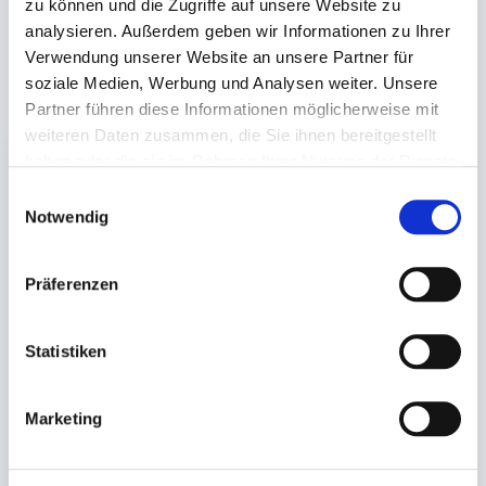
zu können und die Zugriffe auf unsere Website zu
Bullhamm 24-26, D-26441 Jever, info@packpack.de
analysieren. Außerdem geben wir Informationen zu Ihrer
Verwendung unserer Website an unsere Partner für
Unsere Empfehlungen
soziale Medien, Werbung und Analysen weiter. Unsere
Partner führen diese Informationen möglicherweise mit
weiteren Daten zusammen, die Sie ihnen bereitgestellt
haben oder die sie im Rahmen Ihrer Nutzung der Dienste
gesammelt haben.
Einwilligungsauswahl
Notwendig
Präferenzen
Pappteller Pizzateller
dreieckig
Statistiken
26,5x20cm, weiß
Marketing
Auf Lager. Sofort
lieferbar.