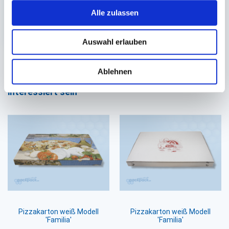
1.000 St.
Alle zulassen
46,10 €
In den Warenkorb
Auswahl erlauben
Ablehnen
Sie könnten auch an folgenden Artikeln
interessiert sein
Pizzakarton weiß Modell
Pizzakarton weiß Modell
'Familia'
'Familia'