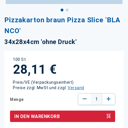
Zum
Pizzakarton braun Pizza Slice 'BLA
Anfang
der
NCO'
Bildgalerie
springen
34x28x4cm 'ohne Druck'
100 St.
28,11 €
Preis/VE (Verpackungseinheit)
Preise zzgl. MwSt und zzgl.
Versand
Menge
IN DEN WARENKORB