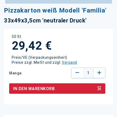
Zum
Pizzakarton weiß Modell 'Familia'
Anfang
der
33x49x3,5cm 'neutraler Druck'
Bildgalerie
springen
50 St.
29,42 €
Preis/VE (Verpackungseinheit)
Preise zzgl. MwSt und zzgl.
Versand
Menge
IN DEN WARENKORB