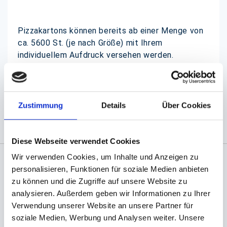
Pizzakartons können bereits ab einer Menge von
ca. 5600 St. (je nach Größe) mit Ihrem
individuellem Aufdruck versehen werden.
(Abb. evtl. ähnlich, ggf. ohne Dekoration, Motiv
kann variieren)
Zustimmung
Details
Über Cookies
Diese Webseite verwendet Cookies
Wir verwenden Cookies, um Inhalte und Anzeigen zu
personalisieren, Funktionen für soziale Medien anbieten
Angaben zur Informationspflichten der GPSR
zu können und die Zugriffe auf unsere Website zu
Produktsicherheitsverordnung:
packpack.de GmbH, Am
analysieren. Außerdem geben wir Informationen zu Ihrer
Bullhamm 24-26, D-26441 Jever, info@packpack.de
Verwendung unserer Website an unsere Partner für
Sie könnten auch an folgenden Artikeln
soziale Medien, Werbung und Analysen weiter. Unsere
interessiert sein