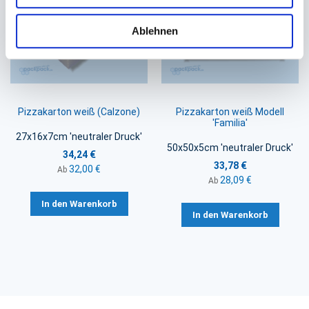
Ablehnen
Pizzakarton weiß (Calzone)
Pizzakarton weiß Modell
'Familia'
27x16x7cm 'neutraler Druck'
50x50x5cm 'neutraler Druck'
34,24 €
33,78 €
32,00 €
Ab
28,09 €
Ab
In den Warenkorb
In den Warenkorb