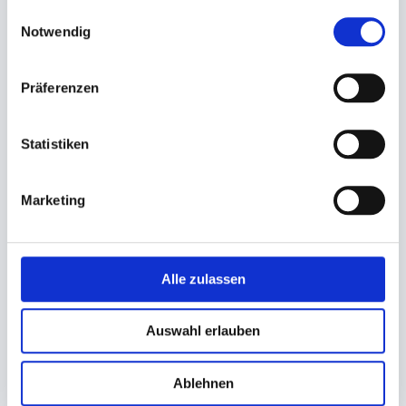
gesammelt haben.
Einwilligungsauswahl
Notwendig
Plattenpapier, Tortenscheibe
Plattenpapier, Tortenspitze
weiß Pappe
weiß
Präferenzen
Ø 32cm rund
26x34cm eckig
12,88 €
2,75 €
Statistiken
2,32 €
Ab
In den Warenkorb
In den Warenkorb
Marketing
Alle zulassen
Auswahl erlauben
Ablehnen