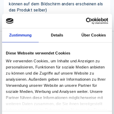
können auf dem Bildschirm anders erscheinen als
das Produkt selber)
Zustimmung
Details
Über Cookies
Angaben zur Informationspflichten der GPSR
Produktsicherheitsverordnung:
packpack.de GmbH, Am
Diese Webseite verwendet Cookies
Bullhamm 24-26, D-26441 Jever, info@packpack.de
Wir verwenden Cookies, um Inhalte und Anzeigen zu
Sie könnten auch an folgenden Artikeln
personalisieren, Funktionen für soziale Medien anbieten
interessiert sein
zu können und die Zugriffe auf unsere Website zu
analysieren. Außerdem geben wir Informationen zu Ihrer
Verwendung unserer Website an unsere Partner für
soziale Medien, Werbung und Analysen weiter. Unsere
Partner führen diese Informationen möglicherweise mit
weiteren Daten zusammen, die Sie ihnen bereitgestellt
haben oder die sie im Rahmen Ihrer Nutzung der Dienste