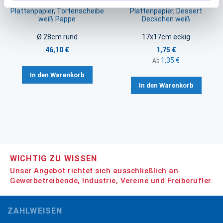
Plattenpapier, Tortenscheibe
Plattenpapier, Dessert
weiß Pappe
Deckchen weiß
Ø 28cm rund
17x17cm eckig
46,10 €
1,75 €
1,35 €
Ab
In den Warenkorb
In den Warenkorb
WICHTIG ZU WISSEN
Unser Angebot richtet sich ausschließlich an
Gewerbetreibende, Industrie, Vereine und Freiberufler.
ZAHLWEISEN