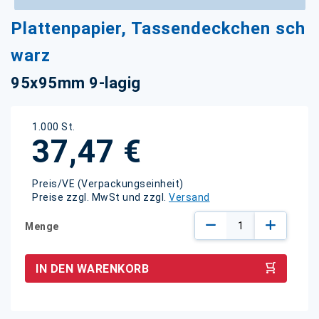
Zum
Plattenpapier, Tassendeckchen sch
Anfang
der
warz
Bildgalerie
springen
95x95mm 9-lagig
1.000 St.
37,47 €
Preis/VE (Verpackungseinheit)
Preise zzgl. MwSt und zzgl.
Versand
Menge
IN DEN WARENKORB