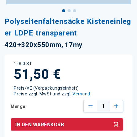
Zum
Polyseitenfaltensäcke Kisteneinleg
Anfang
der
er LDPE transparent
Bildgalerie
springen
420+320x550mm, 17my
1.000 St.
51,50 €
Preis/VE (Verpackungseinheit)
Preise zzgl. MwSt und zzgl.
Versand
Menge
IN DEN WARENKORB