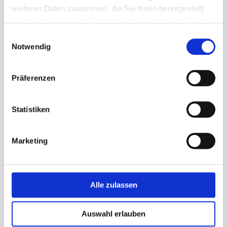
weiteren Daten zusammen, die Sie ihnen bereitgestellt
haben oder die sie im Rahmen Ihrer Nutzung der Dienste
gesammelt haben.
Einwilligungsauswahl
Notwendig
Präferenzen
Flachbeutel, Polybeutel LDPE
Poly-Beutel LDPE Seitenfalte
Statistiken
transparent, geblockt
ungelocht
300x400+30mm Typ 22
150+100x350mm
Marketing
22,39 €
15,12 €
In den Warenkorb
In den Warenkorb
Alle zulassen
Auswahl erlauben