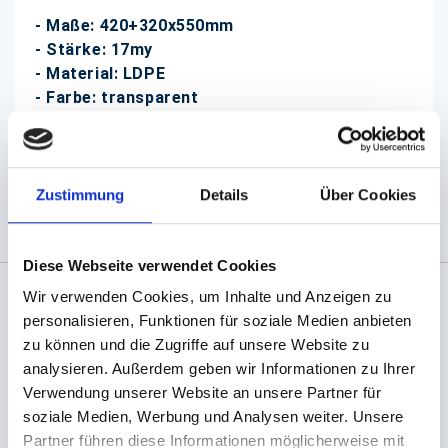
- Maße: 420+320x550mm
- Stärke: 17my
- Material: LDPE
- Farbe: transparent
- lebensmittelecht
(Abb. evtl. ähnlich, ggf. ohne Dekoration)
Zustimmung
Details
Über Cookies
Diese Webseite verwendet Cookies
Wir verwenden Cookies, um Inhalte und Anzeigen zu
personalisieren, Funktionen für soziale Medien anbieten
Angaben zur Informationspflichten der GPSR
Produktsicherheitsverordnung:
packpack.de GmbH, Am
zu können und die Zugriffe auf unsere Website zu
Bullhamm 24-26, D-26441 Jever, info@packpack.de
analysieren. Außerdem geben wir Informationen zu Ihrer
Verwendung unserer Website an unsere Partner für
Sie könnten auch an folgenden Artikeln
soziale Medien, Werbung und Analysen weiter. Unsere
interessiert sein
Partner führen diese Informationen möglicherweise mit