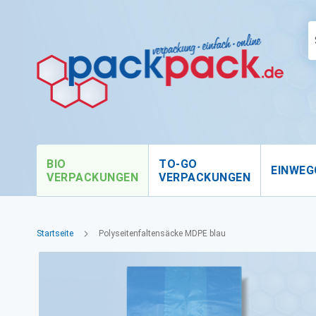
BIO
TO-GO
EINWEG
VERPACKUNGEN
VERPACKUNGEN
Startseite
Polyseitenfaltensäcke MDPE blau
Zum
Ende
der
Bildgalerie
springen