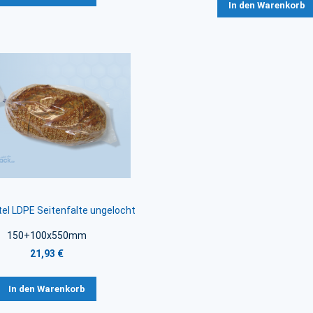
In den Warenkorb
el LDPE Seitenfalte ungelocht
150+100x550mm
21,93 €
In den Warenkorb