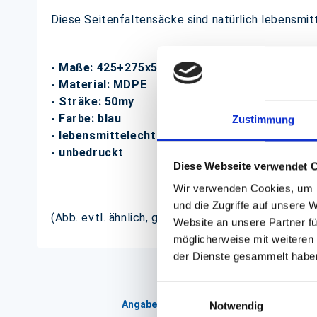
Diese Seitenfaltensäcke sind natürlich lebensmit
- Maße: 425+275x550mm
- Material: MDPE
- Sträke: 50my
- Farbe: blau
Zustimmung
- lebensmittelecht
- unbedruckt
Diese Webseite verwendet 
Wir verwenden Cookies, um I
und die Zugriffe auf unsere 
(Abb. evtl. ähnlich, ggf. ohne Dekoration)
Website an unsere Partner fü
möglicherweise mit weiteren
der Dienste gesammelt habe
Einwilligungsauswahl
Angaben zur Informationspflichten der 
Notwendig