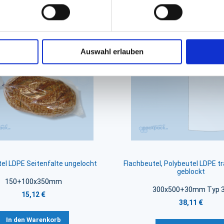
iert sein
Auswahl erlauben
el LDPE Seitenfalte ungelocht
Flachbeutel, Polybeutel LDPE t
geblockt
150+100x350mm
300x500+30mm Typ 
15,12 €
38,11 €
In den Warenkorb