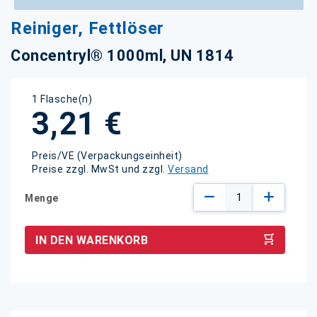
Zum
Reiniger, Fettlöser
Anfang
der
Concentryl® 1000ml, UN 1814
Bildgalerie
springen
1 Flasche(n)
3,21 €
Preis/VE (Verpackungseinheit)
Preise zzgl. MwSt und zzgl.
Versand
Menge
IN DEN WARENKORB