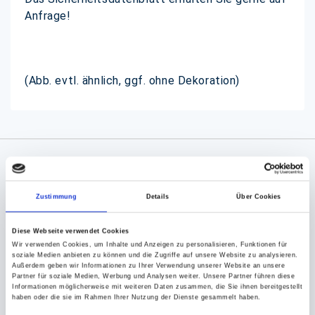
Anfrage!
(Abb. evtl. ähnlich, ggf. ohne Dekoration)
Angaben zur Informationspflichten der GPSR
Produktsicherheitsverordnung:
packpack.de GmbH, Am
Zustimmung
Details
Über Cookies
Bullhamm 24-26, D-26441 Jever, info@packpack.de
Diese Webseite verwendet Cookies
Sie könnten auch an folgenden Artikeln
Wir verwenden Cookies, um Inhalte und Anzeigen zu personalisieren, Funktionen für
interessiert sein
soziale Medien anbieten zu können und die Zugriffe auf unsere Website zu analysieren.
Außerdem geben wir Informationen zu Ihrer Verwendung unserer Website an unsere
Partner für soziale Medien, Werbung und Analysen weiter. Unsere Partner führen diese
Informationen möglicherweise mit weiteren Daten zusammen, die Sie ihnen bereitgestellt
haben oder die sie im Rahmen Ihrer Nutzung der Dienste gesammelt haben.