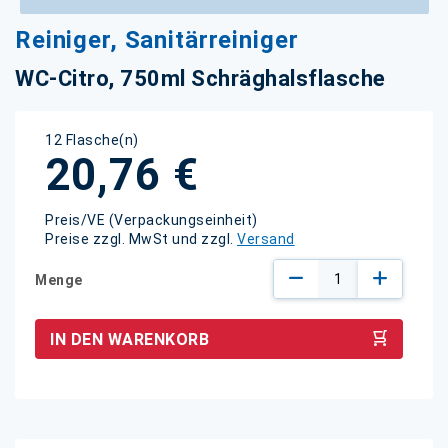
Zum
Reiniger, Sanitärreiniger
Anfang
der
WC-Citro, 750ml Schräghalsflasche
Bildgalerie
springen
12 Flasche(n)
20,76 €
Preis/VE (Verpackungseinheit)
Preise zzgl. MwSt und zzgl.
Versand
Menge
IN DEN WARENKORB