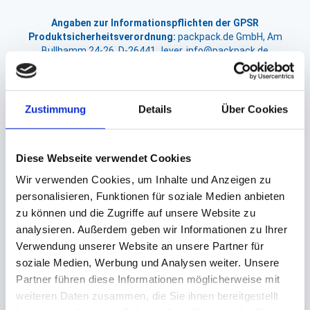
Angaben zur Informationspflichten der GPSR
Produktsicherheitsverordnung:
packpack.de GmbH, Am
Bullhamm 24-26, D-26441 Jever, info@packpack.de
Unsere Empfehlungen
Zustimmung
Details
Über Cookies
Diese Webseite verwendet Cookies
Wir verwenden Cookies, um Inhalte und Anzeigen zu
personalisieren, Funktionen für soziale Medien anbieten
zu können und die Zugriffe auf unsere Website zu
analysieren. Außerdem geben wir Informationen zu Ihrer
Salatschalendeckel
Verwendung unserer Website an unsere Partner für
Pappe braun
soziale Medien, Werbung und Analysen weiter. Unsere
Salatschalendeckel
Partner führen diese Informationen möglicherweise mit
rPET transparent
Ø 185mm (für Ø 185mm
weiteren Daten zusammen, die Sie ihnen bereitgestellt
Salatschalen