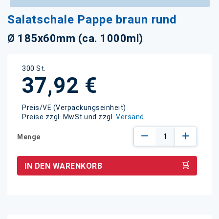
Zum
Salatschale Pappe braun rund
Anfang
der
Ø 185x60mm (ca. 1000ml)
Bildgalerie
springen
300 St.
37,92 €
Preis/VE (Verpackungseinheit)
Preise zzgl. MwSt und zzgl.
Versand
Menge
IN DEN WARENKORB