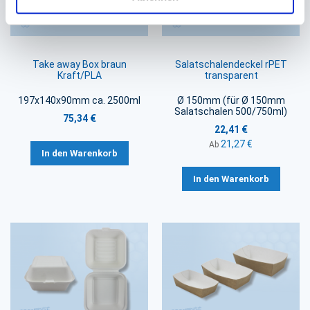
Take away Box braun
Salatschalendeckel rPET
Kraft/PLA
transparent
197x140x90mm ca. 2500ml
Ø 150mm (für Ø 150mm
Salatschalen 500/750ml)
75,34 €
22,41 €
21,27 €
Ab
In den Warenkorb
In den Warenkorb