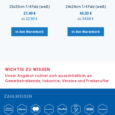
33x33cm 1/4 Falz (weiß)
24x24cm 1/4 Falz (weiß)
27,40 €
43,03 €
22,90 €
34,68 €
Ab
Ab
In den Warenkorb
In den Warenkorb
WICHTIG ZU WISSEN
Unser Angebot richtet sich ausschließlich an
Gewerbetreibende, Industrie, Vereine und Freiberufler.
ZAHLWEISEN