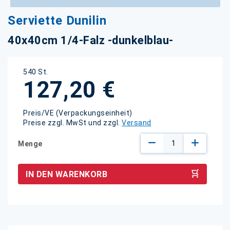
Zum
Serviette Dunilin
Anfang
der
40x40cm 1/4-Falz -dunkelblau-
Bildgalerie
springen
540 St.
127,20 €
Preis/VE (Verpackungseinheit)
Preise zzgl. MwSt und zzgl.
Versand
Menge
IN DEN WARENKORB