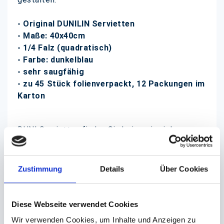
- Original DUNILIN Servietten
- Maße: 40x40cm
- 1/4 Falz (quadratisch)
- Farbe: dunkelblau
- sehr saugfähig
- zu 45 Stück folienverpackt, 12 Packungen im
Karton
DUNI Servietten finden Sie bei uns in vielen
verschiedenen Farben und Formaten zu günstigen
Preisen!
Zustimmung
Details
Über Cookies
(Abb. ähnlich, ggf. ohne Dekoration, die Farben
können auf dem Bildschirm anders erscheinen als
Diese Webseite verwendet Cookies
das Produkt selber)
Wir verwenden Cookies, um Inhalte und Anzeigen zu