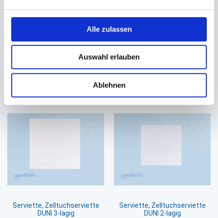
Serviette Spenderservietten
Serviette, Prägeserviette
Zelltuch 2-lagig natur
Zelltuch 2-lagig natur
16,3x24cm EcoNatural 216 TN
33x33cm 1/8 Falz
Alle zulassen
#832324
36,40 €
42,30 €
Auswahl erlauben
38,70 €
Ab
In den Warenkorb
In den Warenkorb
Ablehnen
Serviette, Zelltuchserviette
Serviette, Zelltuchserviette
DUNI 3-lagig
DUNI 2-lagig