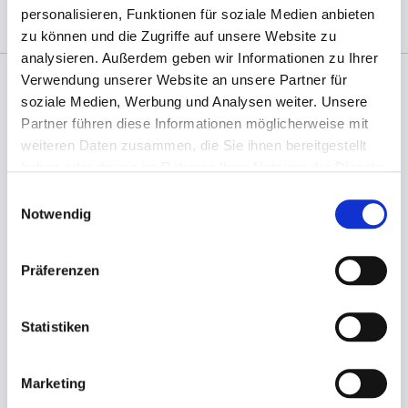
personalisieren, Funktionen für soziale Medien anbieten
zu können und die Zugriffe auf unsere Website zu
analysieren. Außerdem geben wir Informationen zu Ihrer
Verwendung unserer Website an unsere Partner für
soziale Medien, Werbung und Analysen weiter. Unsere
Angaben zur Informationspflichten der GPSR
Partner führen diese Informationen möglicherweise mit
Produktsicherheitsverordnung:
packpack.de GmbH, Am
Bullhamm 24-26, D-26441 Jever, info@packpack.de
weiteren Daten zusammen, die Sie ihnen bereitgestellt
haben oder die sie im Rahmen Ihrer Nutzung der Dienste
Sie könnten auch an folgenden Artikeln
gesammelt haben.
Einwilligungsauswahl
interessiert sein
Notwendig
Präferenzen
Statistiken
Marketing