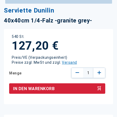
Zum
Serviette Dunilin
Anfang
der
40x40cm 1/4-Falz -granite grey-
Bildgalerie
springen
540 St.
127,20 €
Preis/VE (Verpackungseinheit)
Preise zzgl. MwSt und zzgl.
Versand
Menge
IN DEN WARENKORB