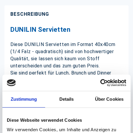
BESCHREIBUNG
DUNILIN Servietten
Diese DUNILIN Servietten im Format 40x40cm
(1/4 Falz - quadratisch) sind von hochwertiger
Qualität, sie lassen sich kaum von Stoff
unterscheiden und das zum guten Preis.
Sie sind perfekt für Lunch, Brunch und Dinner
einsetzbar.
Diese hochwertigen Servietten eignen sich
perfekt für die Gestaltung von
Zustimmung
Details
Über Cookies
Tischdekorationen.
Mit verschiedenen Falttechniken können Sie
wunderschöne Kunstwerke kreieren und Ihr
Diese Webseite verwendet Cookies
Tischgedeck dadurch einzigartig und luxuriös
Wir verwenden Cookies, um Inhalte und Anzeigen zu
gestalten.