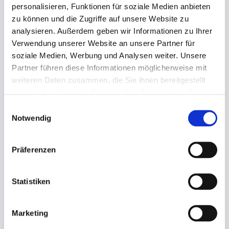
personalisieren, Funktionen für soziale Medien anbieten
zu können und die Zugriffe auf unsere Website zu
- Original DUNILIN Servietten
analysieren. Außerdem geben wir Informationen zu Ihrer
- Maße: 40x40cm
Verwendung unserer Website an unsere Partner für
- 1/4 Falz (quadratisch)
soziale Medien, Werbung und Analysen weiter. Unsere
- Farbe: granite grey
Partner führen diese Informationen möglicherweise mit
- sehr saugfähig
weiteren Daten zusammen, die Sie ihnen bereitgestellt
- zu 45 Stück folienverpackt, 12 Packungen im
haben oder die sie im Rahmen Ihrer Nutzung der Dienste
Karton
gesammelt haben.
Einwilligungsauswahl
Notwendig
DUNI Servietten finden Sie bei uns in vielen
verschiedenen Farben und Formaten zu günstigen
Präferenzen
Preisen!
Statistiken
(Abb. ähnlich, ggf. ohne Dekoration, die Farben
können auf dem Bildschirm anders erscheinen als
Marketing
das Produkt selber)