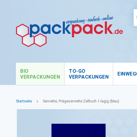
BIO
TO-GO
EINWEG
VERPACKUNGEN
VERPACKUNGEN
Startseite
Serviette, Prägeserviette Zelltuch 1-lagig (blau)
Zum
Ende
der
Bildgalerie
springen