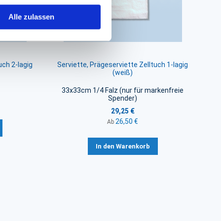
Alle zulassen
uch 2-lagig
Serviette, Prägeserviette Zelltuch 1-lagig
(weiß)
33x33cm 1/4 Falz (nur für markenfreie
Spender)
29,25 €
26,50 €
Ab
In den Warenkorb