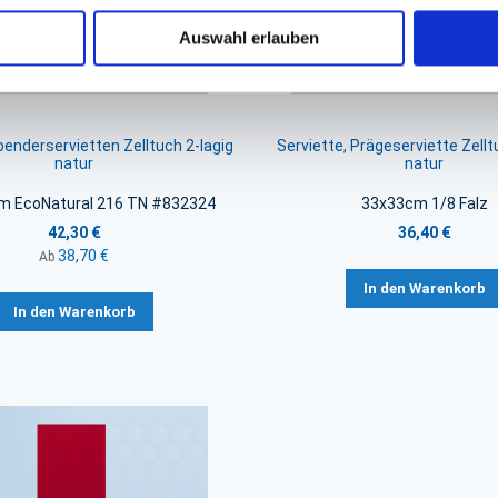
Auswahl erlauben
penderservietten Zelltuch 2-lagig
Serviette, Prägeserviette Zellt
natur
natur
m EcoNatural 216 TN #832324
33x33cm 1/8 Falz
42,30 €
36,40 €
38,70 €
Ab
In den Warenkorb
In den Warenkorb