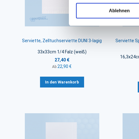
Ablehnen
Serviette, Zelltuchserviette DUNI 3-lagig
Serviette S
33x33cm 1/4 Falz (weiß)
16,3x24c
27,40 €
22,90 €
Ab
In den Warenkorb