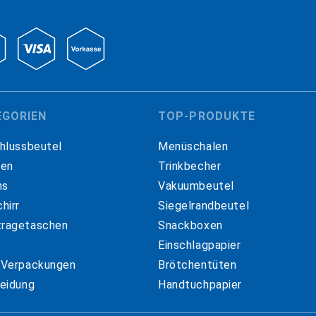
EGORIEN
TOP-PRODUKTE
hlussbeutel
Menüschalen
hen
Trinkbecher
ns
Vakuumbeutel
hirr
Siegelrandbeutel
ragetaschen
Snackboxen
Einschlagpapier
 Verpackungen
Brötchentüten
eidung
Handtuchpapier