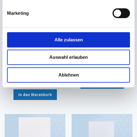
Marketing
Alle zulassen
Serviette Spenderservietten
Serviette, Prägeserviette
Zelltuch 2-lagig natur
Zelltuch 2-lagig natur
Auswahl erlauben
16,3x24cm EcoNatural 216 TN
33x33cm 1/8 Falz
#832324
36,40 €
42,30 €
Ablehnen
38,70 €
Ab
In den Warenkorb
In den Warenkorb