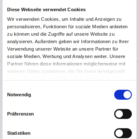
Diese Webseite verwendet Cookies
Wir verwenden Cookies, um Inhalte und Anzeigen zu
(Abb. ähnlich, ggf. ohne Dekoration; die Farben
personalisieren, Funktionen für soziale Medien anbieten
können auf dem Bildschirm anders erscheinen als
zu können und die Zugriffe auf unsere Website zu
das Produkt selber)
analysieren. Außerdem geben wir Informationen zu Ihrer
Verwendung unserer Website an unsere Partner für
soziale Medien, Werbung und Analysen weiter. Unsere
Partner führen diese Informationen möglicherweise mit
weiteren Daten zusammen, die Sie ihnen bereitgestellt
haben oder die sie im Rahmen Ihrer Nutzung der Dienste
Angaben zur Informationspflichten der GPSR
gesammelt haben.
Produktsicherheitsverordnung:
packpack.de GmbH, Am
Einwilligungsauswahl
Bullhamm 24-26, D-26441 Jever, info@packpack.de
Notwendig
Sie könnten auch an folgenden Artikeln
interessiert sein
Präferenzen
Statistiken