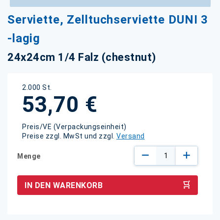
Zum
Serviette, Zelltuchserviette DUNI 3
Anfang
der
-lagig
Bildgalerie
springen
24x24cm 1/4 Falz (chestnut)
2.000 St.
53,70 €
Preis/VE (Verpackungseinheit)
Preise zzgl. MwSt und zzgl.
Versand
Menge
IN DEN WARENKORB