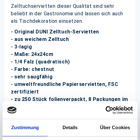
Zelltuchservietten dieser Qualität sind sehr
beliebt in der Gastronomie und lassen sich auch
als Tischdekoration einsetzen.
- Original DUNI Zelltuch-Servietten
- aus weichem Zelltuch
- 3-lagig
- Maße: 24x24cm
- 1/4 Falz (quadratisch)
- Farbe: chestnut
- sehr saugfähig
- umweltfreundliche Papierservietten, FSC
zertifiziert
- zu 250 Stück folienverpackt, 8 Packungen im
Karton
DUNI Zelltuch-Servietten bzw.
Cocktailservietten finden Sie bei uns in vielen
Zustimmung
Details
Über Cookies
verschiedenen Farben und Formaten zu günstigen
Preisen!