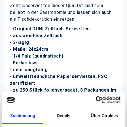
Zelltuchservietten dieser Qualität sind sehr
beliebt in der Gastronomie und lassen sich auch
als Tischdekoration einsetzen.
- Original DUNI Zelltuch-Servietten
- aus weichem Zelltuch
- 3-lagig
- Maße: 24x24cm
- 1/4 Falz (quadratisch)
- Farbe: kiwi
- sehr saugfähig
- umweltfreundliche Papierservietten, FSC
zertifiziert
- zu 250 Stück folienverpackt, 8 Packungen im
Karton
DUNI Zelltuch-Servietten bzw.
Cocktailservietten finden Sie bei uns in vielen
Zustimmung
Details
Über Cookies
verschiedenen Farben und Formaten zu günstigen
Preisen!