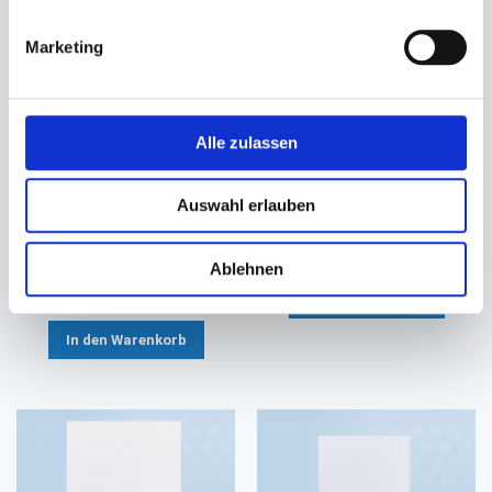
Marketing
Alle zulassen
Serviette Spenderservietten
Serviette, Prägeserviette
Zelltuch 2-lagig natur
Zelltuch 2-lagig natur
Auswahl erlauben
16,3x24cm EcoNatural 216 TN
33x33cm 1/8 Falz
#832324
36,40 €
42,30 €
Ablehnen
38,70 €
Ab
In den Warenkorb
In den Warenkorb