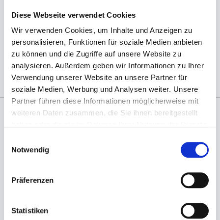
Diese Webseite verwendet Cookies
Wir verwenden Cookies, um Inhalte und Anzeigen zu
(Abb. ähnlich, ggf. ohne Dekoration; die Farben
personalisieren, Funktionen für soziale Medien anbieten
können auf dem Bildschirm anders erscheinen als
zu können und die Zugriffe auf unsere Website zu
das Produkt selber)
analysieren. Außerdem geben wir Informationen zu Ihrer
Verwendung unserer Website an unsere Partner für
soziale Medien, Werbung und Analysen weiter. Unsere
Partner führen diese Informationen möglicherweise mit
weiteren Daten zusammen, die Sie ihnen bereitgestellt
haben oder die sie im Rahmen Ihrer Nutzung der Dienste
Angaben zur Informationspflichten der GPSR
gesammelt haben.
Produktsicherheitsverordnung:
packpack.de GmbH, Am
Einwilligungsauswahl
Bullhamm 24-26, D-26441 Jever, info@packpack.de
Notwendig
Sie könnten auch an folgenden Artikeln
interessiert sein
Präferenzen
Statistiken