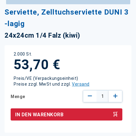
Zum
Serviette, Zelltuchserviette DUNI 3
Anfang
der
-lagig
Bildgalerie
springen
24x24cm 1/4 Falz (kiwi)
2.000 St.
53,70 €
Preis/VE (Verpackungseinheit)
Preise zzgl. MwSt und zzgl.
Versand
Menge
IN DEN WARENKORB