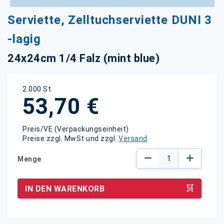
Zum
Serviette, Zelltuchserviette DUNI 3
Anfang
der
-lagig
Bildgalerie
springen
24x24cm 1/4 Falz (mint blue)
2.000 St.
53,70 €
Preis/VE (Verpackungseinheit)
Preise zzgl. MwSt und zzgl.
Versand
Menge
IN DEN WARENKORB