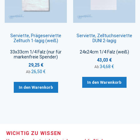
Serviette, Prägeserviette
Serviette, Zelltuchserviette
Zelltuch 1-lagig (weiß)
DUNI 2-lagig
33x33cm 1/4 Falz (nur für
24x24cm 1/4 Falz (weiß)
markenfreie Spender)
43,03 €
29,25 €
34,68 €
Ab
26,50 €
Ab
In den Warenkorb
In den Warenkorb
WICHTIG ZU WISSEN