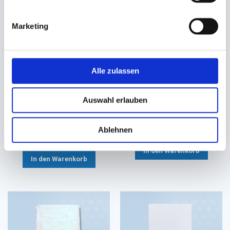
Marketing
Alle zulassen
Serviette Spenderservietten
Serviette, Zelltuchserviette
Zelltuch 2-lagig natur
DUNI 3-lagig
Auswahl erlauben
16,3x24cm EcoNatural 216 TN
33x33cm 1/4 Falz (weiß)
#832324
27,40 €
42,30 €
22,90 €
Ab
Ablehnen
38,70 €
Ab
In den Warenkorb
In den Warenkorb