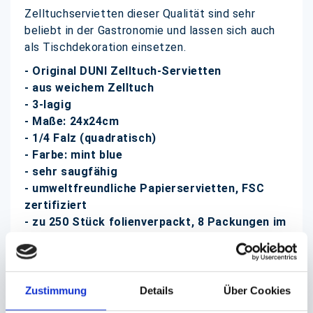
Zelltuchservietten dieser Qualität sind sehr
beliebt in der Gastronomie und lassen sich auch
als Tischdekoration einsetzen.
- Original DUNI Zelltuch-Servietten
- aus weichem Zelltuch
- 3-lagig
- Maße: 24x24cm
- 1/4 Falz (quadratisch)
- Farbe: mint blue
- sehr saugfähig
- umweltfreundliche Papierservietten, FSC
zertifiziert
- zu 250 Stück folienverpackt, 8 Packungen im
Karton
DUNI Zelltuch-Servietten bzw.
Cocktailservietten finden Sie bei uns in vielen
Zustimmung
Details
Über Cookies
verschiedenen Farben und Formaten zu günstigen
Preisen!