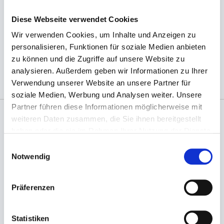
Diese Webseite verwendet Cookies
(Abb. ähnlich, ggf. ohne Dekoration; die Farben
Wir verwenden Cookies, um Inhalte und Anzeigen zu
können auf dem Bildschirm anders erscheinen als
personalisieren, Funktionen für soziale Medien anbieten
das Produkt selber)
zu können und die Zugriffe auf unsere Website zu
analysieren. Außerdem geben wir Informationen zu Ihrer
Verwendung unserer Website an unsere Partner für
soziale Medien, Werbung und Analysen weiter. Unsere
Partner führen diese Informationen möglicherweise mit
weiteren Daten zusammen, die Sie ihnen bereitgestellt
Angaben zur Informationspflichten der GPSR
haben oder die sie im Rahmen Ihrer Nutzung der Dienste
Produktsicherheitsverordnung:
packpack.de GmbH, Am
gesammelt haben.
Einwilligungsauswahl
Bullhamm 24-26, D-26441 Jever, info@packpack.de
Notwendig
Sie könnten auch an folgenden Artikeln
interessiert sein
Präferenzen
Statistiken