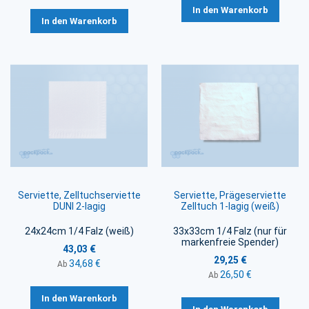
In den Warenkorb
In den Warenkorb
Serviette, Zelltuchserviette
Serviette, Prägeserviette
DUNI 2-lagig
Zelltuch 1-lagig (weiß)
24x24cm 1/4 Falz (weiß)
33x33cm 1/4 Falz (nur für
markenfreie Spender)
43,03 €
29,25 €
34,68 €
Ab
26,50 €
Ab
In den Warenkorb