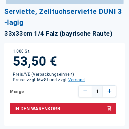
Zum
Serviette, Zelltuchserviette DUNI 3
Anfang
der
-lagig
Bildgalerie
springen
33x33cm 1/4 Falz (bayrische Raute)
1.000 St.
53,50 €
Preis/VE (Verpackungseinheit)
Preise zzgl. MwSt und zzgl.
Versand
Menge
IN DEN WARENKORB