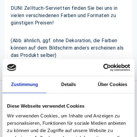
DUNI Zelltuch-Servietten finden Sie bei uns in
vielen verschiedenen Farben und Formaten zu
günstigen Preisen!
(Abb. ähnlich, ggf. ohne Dekoration, die Farben
können auf dem Bildschirm anders erscheinen als
das Produkt selber)
Zustimmung
Details
Über Cookies
Angaben zur Informationspflichten der GPSR
Produktsicherheitsverordnung:
packpack.de GmbH, Am
Diese Webseite verwendet Cookies
Bullhamm 24-26, D-26441 Jever, info@packpack.de
Wir verwenden Cookies, um Inhalte und Anzeigen zu
personalisieren, Funktionen für soziale Medien anbieten
Unsere Empfehlungen
zu können und die Zugriffe auf unsere Website zu