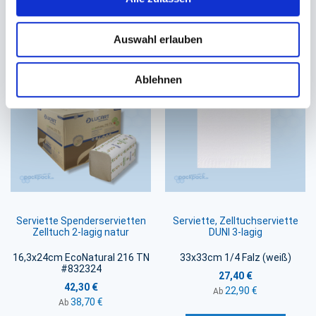
Auswahl erlauben
Sie könnten auch an folgenden Artikeln
interessiert sein
Ablehnen
Serviette Spenderservietten
Serviette, Zelltuchserviette
Zelltuch 2-lagig natur
DUNI 3-lagig
16,3x24cm EcoNatural 216 TN
33x33cm 1/4 Falz (weiß)
#832324
27,40 €
42,30 €
22,90 €
Ab
38,70 €
Ab