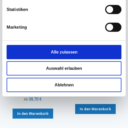
Statistiken
Marketing
Alle zulassen
Serviette Spenderservietten
Serviette, Zelltuchserviette
Auswahl erlauben
Zelltuch 2-lagig natur
DUNI 3-lagig
16,3x24cm EcoNatural 216 TN
33x33cm 1/4 Falz (weiß)
Ablehnen
#832324
27,40 €
42,30 €
22,90 €
Ab
38,70 €
Ab
In den Warenkorb
In den Warenkorb