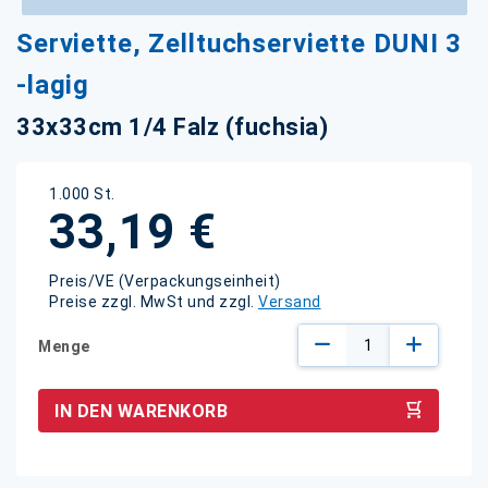
Zum
Serviette, Zelltuchserviette DUNI 3
Anfang
der
-lagig
Bildgalerie
springen
33x33cm 1/4 Falz (fuchsia)
1.000 St.
33,19 €
Preis/VE (Verpackungseinheit)
Preise zzgl. MwSt und zzgl.
Versand
Menge
IN DEN WARENKORB