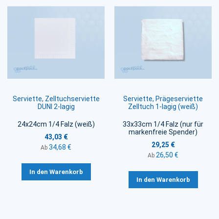
Serviette, Zelltuchserviette
Serviette, Prägeserviette
DUNI 2-lagig
Zelltuch 1-lagig (weiß)
24x24cm 1/4 Falz (weiß)
33x33cm 1/4 Falz (nur für
markenfreie Spender)
43,03 €
29,25 €
34,68 €
Ab
26,50 €
Ab
In den Warenkorb
In den Warenkorb