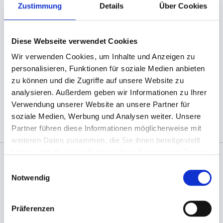
Zustimmung
Details
Über Cookies
DUNI Zelltuch-Servietten finden Sie bei uns in
vielen verschiedenen Farben und Formaten zu
Diese Webseite verwendet Cookies
günstigen Preisen!
Wir verwenden Cookies, um Inhalte und Anzeigen zu
personalisieren, Funktionen für soziale Medien anbieten
(Abb. ähnlich, ggf. ohne Dekoration; die Farben
zu können und die Zugriffe auf unsere Website zu
können auf dem Bildschirm anders erscheinen als
analysieren. Außerdem geben wir Informationen zu Ihrer
das Produkt selber)
Verwendung unserer Website an unsere Partner für
soziale Medien, Werbung und Analysen weiter. Unsere
Partner führen diese Informationen möglicherweise mit
weiteren Daten zusammen, die Sie ihnen bereitgestellt
haben oder die sie im Rahmen Ihrer Nutzung der Dienste
gesammelt haben.
Einwilligungsauswahl
Angaben zur Informationspflichten der GPSR
Notwendig
Produktsicherheitsverordnung:
packpack.de GmbH, Am
Bullhamm 24-26, D-26441 Jever, info@packpack.de
Präferenzen
Sie könnten auch an folgenden Artikeln
interessiert sein