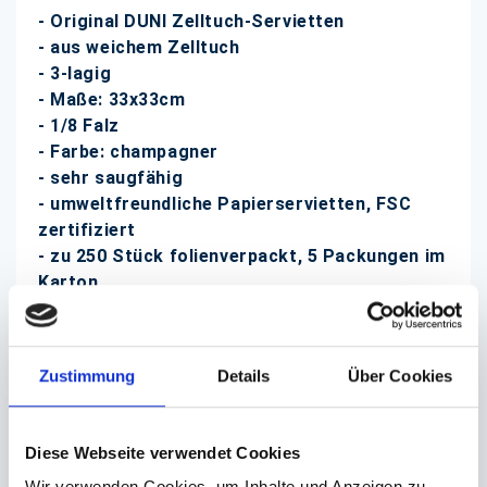
- Original DUNI Zelltuch-Servietten
- aus weichem Zelltuch
- 3-lagig
- Maße: 33x33cm
- 1/8 Falz
- Farbe: champagner
- sehr saugfähig
- umweltfreundliche Papierservietten, FSC
zertifiziert
- zu 250 Stück folienverpackt, 5 Packungen im
Karton
DUNI Zelltuch-Servietten finden Sie bei uns in
vielen verschiedenen Farben und Formaten zu
günstigen Preisen!
Zustimmung
Details
Über Cookies
(Abb. ähnlich, ggf. ohne Dekoration; die Farben
können auf dem Bildschirm anders erscheinen als
Diese Webseite verwendet Cookies
das Produkt selber)
Wir verwenden Cookies, um Inhalte und Anzeigen zu