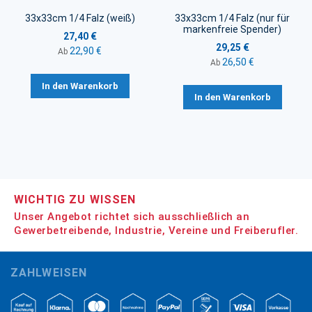
33x33cm 1/4 Falz (weiß)
33x33cm 1/4 Falz (nur für
markenfreie Spender)
27,40 €
29,25 €
22,90 €
Ab
26,50 €
Ab
In den Warenkorb
In den Warenkorb
WICHTIG ZU WISSEN
Unser Angebot richtet sich ausschließlich an
Gewerbetreibende, Industrie, Vereine und Freiberufler.
ZAHLWEISEN