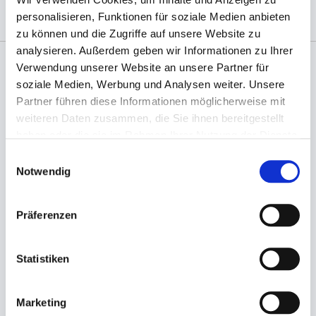
personalisieren, Funktionen für soziale Medien anbieten
zu können und die Zugriffe auf unsere Website zu
analysieren. Außerdem geben wir Informationen zu Ihrer
Verwendung unserer Website an unsere Partner für
Angaben zur Informationspflichten der GPSR
soziale Medien, Werbung und Analysen weiter. Unsere
Produktsicherheitsverordnung:
packpack.de GmbH, Am
Partner führen diese Informationen möglicherweise mit
Bullhamm 24-26, D-26441 Jever, info@packpack.de
weiteren Daten zusammen, die Sie ihnen bereitgestellt
haben oder die sie im Rahmen Ihrer Nutzung der Dienste
Sie könnten auch an folgenden Artikeln
interessiert sein
gesammelt haben.
Einwilligungsauswahl
Notwendig
Präferenzen
Statistiken
Marketing