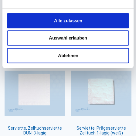
Serviette Spenderservietten
Serviette, Prägeserviette
Zelltuch 2-lagig natur
Zelltuch 2-lagig natur
16,3x24cm EcoNatural 216 TN
33x33cm 1/8 Falz
Alle zulassen
#832324
36,40 €
42,30 €
38,70 €
Ab
Auswahl erlauben
In den Warenkorb
In den Warenkorb
Ablehnen
Serviette, Zelltuchserviette
Serviette, Prägeserviette
DUNI 3-lagig
Zelltuch 1-lagig (weiß)