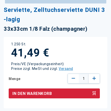
Zum
Serviette, Zelltuchserviette DUNI 3
Anfang
der
-lagig
Bildgalerie
springen
33x33cm 1/8 Falz (champagner)
1.250 St.
41,49 €
Preis/VE (Verpackungseinheit)
Preise zzgl. MwSt und zzgl.
Versand
Menge
IN DEN WARENKORB