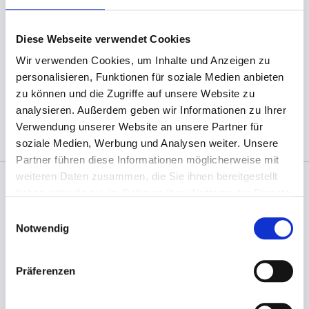
äußerst beliebte Qualitätsservietten. Sie finden
sie bei uns in vielen verschiedenen Farben zu
günstigen Preisen!
Diese Webseite verwendet Cookies
Wir verwenden Cookies, um Inhalte und Anzeigen zu
(Abb. ähnlich, ggf. ohne Dekoration; die Farben
personalisieren, Funktionen für soziale Medien anbieten
können auf dem Bildschirm anders erscheinen als
zu können und die Zugriffe auf unsere Website zu
das Produkt selber)
analysieren. Außerdem geben wir Informationen zu Ihrer
Verwendung unserer Website an unsere Partner für
soziale Medien, Werbung und Analysen weiter. Unsere
Partner führen diese Informationen möglicherweise mit
weiteren Daten zusammen, die Sie ihnen bereitgestellt
haben oder die sie im Rahmen Ihrer Nutzung der Dienste
Angaben zur Informationspflichten der GPSR
gesammelt haben.
Einwilligungsauswahl
Produktsicherheitsverordnung:
packpack.de GmbH, Am
Notwendig
Bullhamm 24-26, D-26441 Jever, info@packpack.de
Sie könnten auch an folgenden Artikeln
interessiert sein
Präferenzen