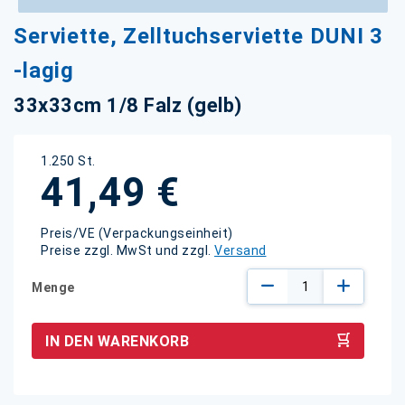
Zum
Serviette, Zelltuchserviette DUNI 3
Anfang
der
-lagig
Bildgalerie
springen
33x33cm 1/8 Falz (gelb)
1.250 St.
41,49 €
Preis/VE (Verpackungseinheit)
Preise zzgl. MwSt und zzgl.
Versand
Menge
IN DEN WARENKORB