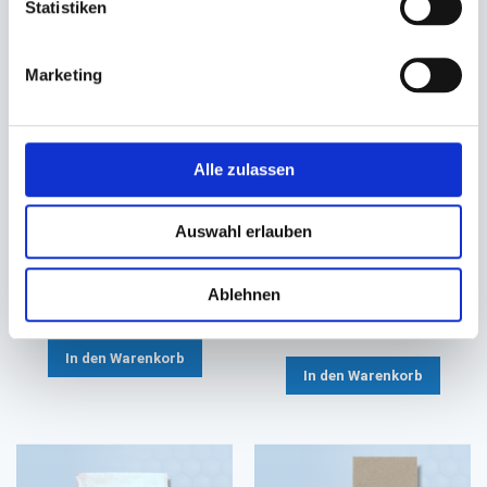
Statistiken
Marketing
Alle zulassen
Serviette, Zelltuchserviette
Serviette Spenderservietten
DUNI 3-lagig
Zelltuch 2-lagig natur
Auswahl erlauben
33x33cm 1/4 Falz (weiß)
16,3x24cm EcoNatural 216 TN
#832324
27,40 €
Ablehnen
42,30 €
22,90 €
Ab
38,70 €
Ab
In den Warenkorb
In den Warenkorb