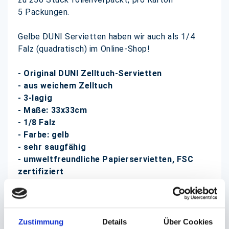
5 Packungen.
Gelbe DUNI Servietten haben wir auch als 1/4
Falz (quadratisch) im Online-Shop!
- Original DUNI Zelltuch-Servietten
- aus weichem Zelltuch
- 3-lagig
- Maße: 33x33cm
- 1/8 Falz
- Farbe: gelb
- sehr saugfähig
- umweltfreundliche Papierservietten, FSC
zertifiziert
- zu 250 Stück folienverpackt, 5 Packungen im
Karton
DUNI Zelltuch-Servietten sind in der Gastronomie
Zustimmung
Details
Über Cookies