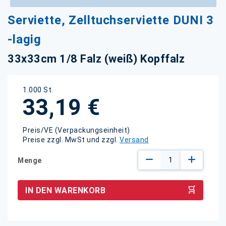
Zum
Serviette, Zelltuchserviette DUNI 3
Anfang
der
-lagig
Bildgalerie
springen
33x33cm 1/8 Falz (weiß) Kopffalz
1.000 St.
33,19 €
Preis/VE (Verpackungseinheit)
Preise zzgl. MwSt und zzgl.
Versand
Menge
IN DEN WARENKORB