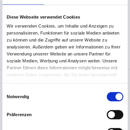
Diese Webseite verwendet Cookies
Wir verwenden Cookies, um Inhalte und Anzeigen zu
(Abb. ähnlich, ggf. ohne Dekoration; die Farben
personalisieren, Funktionen für soziale Medien anbieten
können auf dem Bildschirm anders erscheinen als
zu können und die Zugriffe auf unsere Website zu
das Produkt selber)
analysieren. Außerdem geben wir Informationen zu Ihrer
Verwendung unserer Website an unsere Partner für
soziale Medien, Werbung und Analysen weiter. Unsere
Partner führen diese Informationen möglicherweise mit
weiteren Daten zusammen, die Sie ihnen bereitgestellt
haben oder die sie im Rahmen Ihrer Nutzung der Dienste
Angaben zur Informationspflichten der GPSR
gesammelt haben.
Einwilligungsauswahl
Produktsicherheitsverordnung:
packpack.de GmbH, Am
Notwendig
Bullhamm 24-26, D-26441 Jever, info@packpack.de
Sie könnten auch an folgenden Artikeln
Präferenzen
interessiert sein