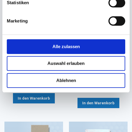
Statistiken
Marketing
Alle zulassen
Serviette, Zelltuchserviette
Serviette Spenderservietten
DUNI 3-lagig
Zelltuch 2-lagig natur
Auswahl erlauben
33x33cm 1/4 Falz (weiß)
16,3x24cm EcoNatural 216 TN
#832324
27,40 €
Ablehnen
42,30 €
22,90 €
Ab
38,70 €
Ab
In den Warenkorb
In den Warenkorb