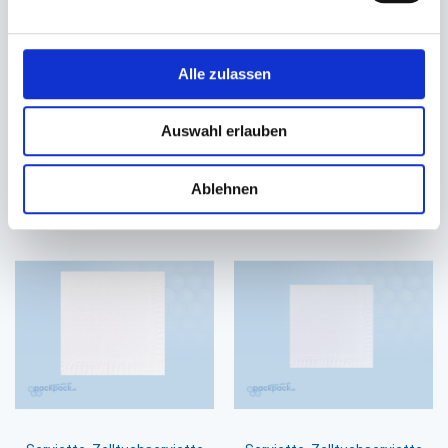
Serviette Spenderservietten
Serviette, Prägeserviette
Zelltuch 2-lagig natur
Zelltuch 2-lagig natur
Alle zulassen
16,3x24cm EcoNatural 216 TN
33x33cm 1/8 Falz
#832324
36,40 €
42,30 €
Auswahl erlauben
38,70 €
Ab
In den Warenkorb
Ablehnen
In den Warenkorb