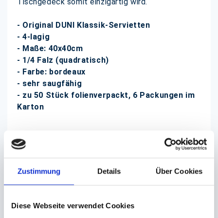
Tischgedeck somit einzigartig wird.
- Original DUNI Klassik-Servietten
- 4-lagig
- Maße: 40x40cm
- 1/4 Falz (quadratisch)
- Farbe: bordeaux
- sehr saugfähig
- zu 50 Stück folienverpackt, 6 Packungen im
Karton
DUNI Servietten finden Sie bei uns in vielen
verschiedenen Farben und Formaten zu günstigen
Preisen!
Zustimmung
Details
Über Cookies
(Abb. ähnlich, ggf. ohne Dekoration; die Farben
Diese Webseite verwendet Cookies
können auf dem Bildschirm anders erscheinen als