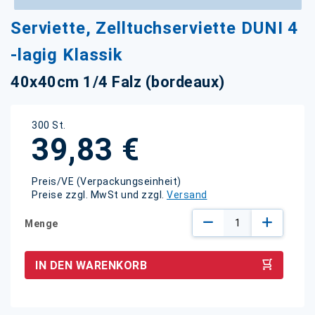
Zum
Serviette, Zelltuchserviette DUNI 4
Anfang
der
-lagig Klassik
Bildgalerie
springen
40x40cm 1/4 Falz (bordeaux)
300 St.
39,83 €
Preis/VE (Verpackungseinheit)
Preise zzgl. MwSt und zzgl.
Versand
Menge
IN DEN WARENKORB