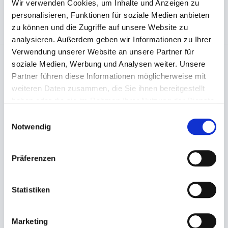
das Produkt selber)
Wir verwenden Cookies, um Inhalte und Anzeigen zu
personalisieren, Funktionen für soziale Medien anbieten
zu können und die Zugriffe auf unsere Website zu
analysieren. Außerdem geben wir Informationen zu Ihrer
Verwendung unserer Website an unsere Partner für
soziale Medien, Werbung und Analysen weiter. Unsere
Angaben zur Informationspflichten der GPSR
Partner führen diese Informationen möglicherweise mit
Produktsicherheitsverordnung:
packpack.de GmbH, Am
weiteren Daten zusammen, die Sie ihnen bereitgestellt
Bullhamm 24-26, D-26441 Jever, info@packpack.de
haben oder die sie im Rahmen Ihrer Nutzung der Dienste
gesammelt haben.
Sie könnten auch an folgenden Artikeln
Einwilligungsauswahl
interessiert sein
Notwendig
Präferenzen
Statistiken
Marketing