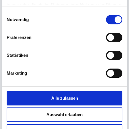
haben oder die sie im Rahmen Ihrer Nutzung der Dienste
gesammelt haben.
Einwilligungsauswahl
Notwendig
Faltenbeutel Bäckerbeutel
Faltenbeutel, Bäckertüten
Präferenzen
Brötchentüte braun Kraft
Brötchentüte
14+8x28cm #422 'ohne Druck'
14+6x28cm #422 'neutraler
Statistiken
Druck, Bäcker'
20,09 €
16,39 €
14,18 €
Ab
In den Warenkorb
Marketing
In den Warenkorb
Alle zulassen
Auswahl erlauben