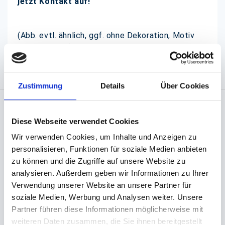
jetzt Kontakt auf!
(Abb. evtl. ähnlich, ggf. ohne Dekoration, Motiv
kann variieren)
Zustimmung
Details
Über Cookies
Angaben zur Informationspflichten der GPSR
Diese Webseite verwendet Cookies
Produktsicherheitsverordnung:
packpack.de GmbH, Am
Wir verwenden Cookies, um Inhalte und Anzeigen zu
Bullhamm 24-26, D-26441 Jever, info@packpack.de
personalisieren, Funktionen für soziale Medien anbieten
Sie könnten auch an folgenden Artikeln
zu können und die Zugriffe auf unsere Website zu
interessiert sein
analysieren. Außerdem geben wir Informationen zu Ihrer
Verwendung unserer Website an unsere Partner für
soziale Medien, Werbung und Analysen weiter. Unsere
Partner führen diese Informationen möglicherweise mit
weiteren Daten zusammen, die Sie ihnen bereitgestellt