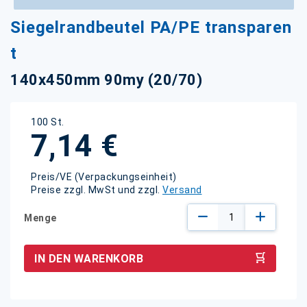
Zum
Siegelrandbeutel PA/PE transparen
Anfang
der
t
Bildgalerie
springen
140x450mm 90my (20/70)
100 St.
7,14 €
Preis/VE (Verpackungseinheit)
Preise zzgl. MwSt und zzgl.
Versand
Menge
IN DEN WARENKORB