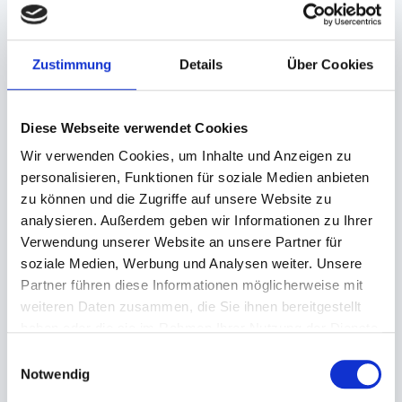
wichtige Utensilien in der Gastronomie und im
Metzgereihandwerk. Die PA-PE Verbundfolie ist
für alle herkömmlichen Verpackungsmaschinen
Zustimmung
Details
Über Cookies
geeignet. Erhalten Sie bei Ihrer Online-Bestellung
jetzt
Mengenrabatt
!
Diese Webseite verwendet Cookies
- gefertigt aus 90µ starker (20/70 PA/PE)
Folie (die am
häufigsten im
Wir verwenden Cookies, um Inhalte und Anzeigen zu
Standardbeutelbereich verwendete Folie)
personalisieren, Funktionen für soziale Medien anbieten
- Folie ist glatt
zu können und die Zugriffe auf unsere Website zu
- Artikel ist 140mm breit (hier befindet sich
analysieren. Außerdem geben wir Informationen zu Ihrer
auch die
Öffnung des Beutels) und 450mm
Verwendung unserer Website an unsere Partner für
hoch
soziale Medien, Werbung und Analysen weiter. Unsere
Partner führen diese Informationen möglicherweise mit
- lebensmittelecht
weiteren Daten zusammen, die Sie ihnen bereitgestellt
- geeignet zur Verwendung auf
allen
haben oder die sie im Rahmen Ihrer Nutzung der Dienste
herkömmlichen
Kammergeräten (Der Beutel
gesammelt haben.
Einwilligungsauswahl
liegt in
der Vakuumkammer)
Notwendig
- gute Siegeleigenschaft