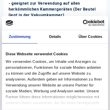
- geeignet zur Verwendung auf
allen
herkömmlichen
Kammergeräten (Der Beutel
liegt in
der Vakuumkammer)
- gute Siegeleigenschaft
- hohe Durchstoßfestigkeit
- geringe Sauerstoff- und
Zustimmung
Details
Über Cookies
Wasserdampfdurchlässigkeit
- hervorragende Schrumpfeigenschaften
- Sonderanfertigung auf Wunsch
Diese Webseite verwendet Cookies
- Mengenrabatt
Wir verwenden Cookies, um Inhalte und Anzeigen zu
personalisieren, Funktionen für soziale Medien anbieten
Unsere Siegelrandbeutel sind zur Verwendung auf
zu können und die Zugriffe auf unsere Website zu
allen gängigen
Kammergeräte
analysieren. Außerdem geben wir Informationen zu Ihrer
(Verpackungsmaschinen)
geeignet!
Verwendung unserer Website an unsere Partner für
soziale Medien, Werbung und Analysen weiter. Unsere
Partner führen diese Informationen möglicherweise mit
Wichtig:
weiteren Daten zusammen, die Sie ihnen bereitgestellt
Diese Beutel sind nicht für die Geräte geeignet, wo
haben oder die sie im Rahmen Ihrer Nutzung der Dienste