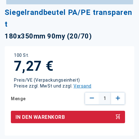
Zum
Siegelrandbeutel PA/PE transparen
Anfang
der
t
Bildgalerie
springen
180x350mm 90my (20/70)
100 St.
7,27 €
Preis/VE (Verpackungseinheit)
Preise zzgl. MwSt und zzgl.
Versand
Menge
IN DEN WARENKORB