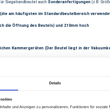
für Siegelrandbeutel auch
Sonderanfertigungen
(z.B. Größe
e (die am häufigsten im Standardbeutelbereich verwendet
 auch die Öffnung des Beutels) und 210mm hoch
ichen
Kammergeräten (Der Beutel liegt in
der Vakuumk
ässigkeit
Details
Cookies
 allen gängigen
Kammergeräte (Verpackungsmaschinen)
nhalte und Anzeigen zu personalisieren, Funktionen für soziale