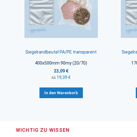
Siegelrandbeutel PA/PE transparent
Siegelr
400x500mm 90my (20/70)
17
23,09 €
19,39 €
Ab
In den Warenkorb
WICHTIG ZU WISSEN