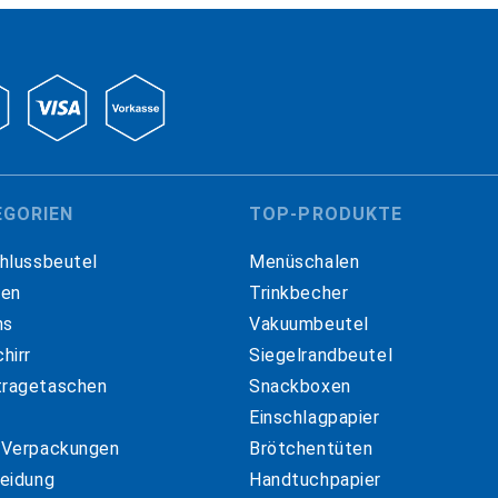
EGORIEN
TOP-PRODUKTE
hlussbeutel
Menüschalen
hen
Trinkbecher
ns
Vakuumbeutel
hirr
Siegelrandbeutel
ragetaschen
Snackboxen
Einschlagpapier
 Verpackungen
Brötchentüten
eidung
Handtuchpapier