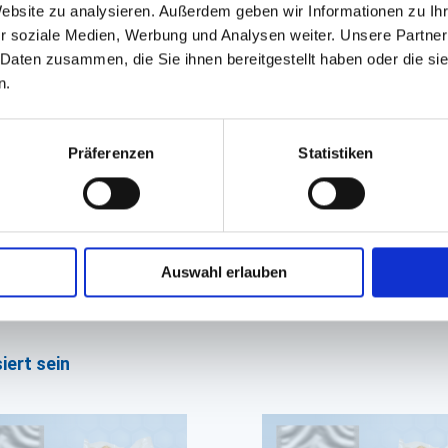
Website zu analysieren. Außerdem geben wir Informationen zu I
r soziale Medien, Werbung und Analysen weiter. Unsere Partner
o
 Daten zusammen, die Sie ihnen bereitgestellt haben oder die s
n.
halten Sie
Mengenrabatt
!
Präferenzen
Statistiken
Auswahl erlauben
GPSR Produktsicherheitsverordnung:
packpack.de GmbH, Am Bullham
iert sein