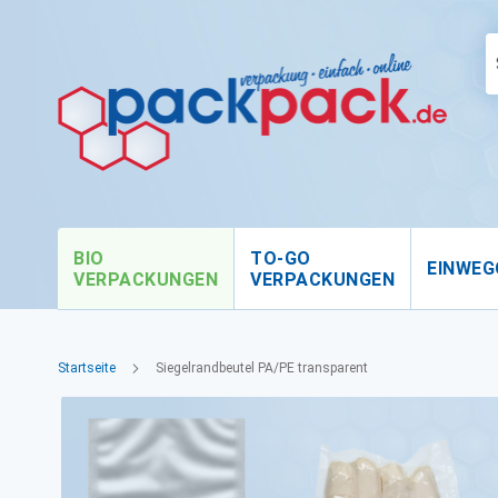
BIO
TO-GO
EINWEG
VERPACKUNGEN
VERPACKUNGEN
Startseite
Siegelrandbeutel PA/PE transparent
Zum
Ende
der
Bildgalerie
springen