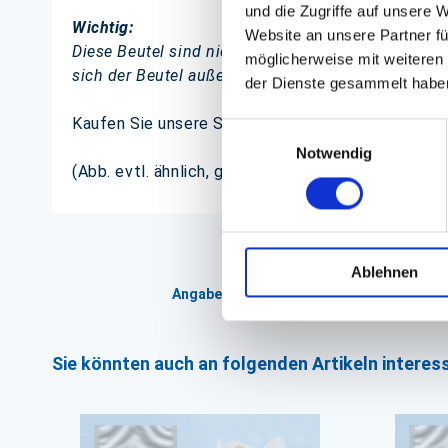
und die Zugriffe auf unsere 
Wichtig:
Website an unsere Partner fü
Diese Beutel sind nicht für die Geräte geeignet, w
möglicherweise mit weiteren
sich der Beutel außerhalb des Gerätes befindet!
der Dienste gesammelt habe
Kaufen Sie unsere Siegelrandbeutel online und er
Einwilligungsauswahl
Notwendig
(Abb. evtl. ähnlich, ggf. ohne Dekoration)
Ablehnen
Angaben zur Informationspflichten der 
Sie könnten auch an folgenden Artikeln interess