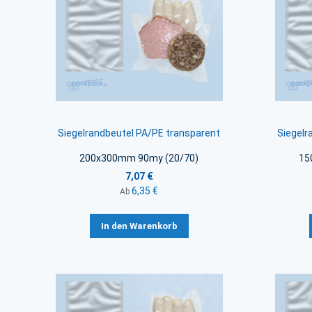
Siegelrandbeutel PA/PE transparent
Siegelr
200x300mm 90my (20/70)
15
7,07 €
6,35 €
Ab
In den Warenkorb