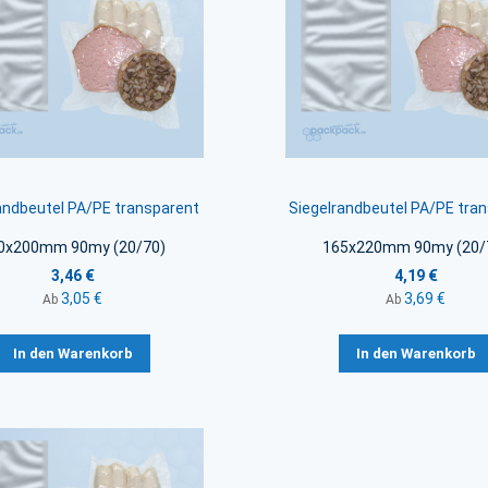
andbeutel PA/PE transparent
Siegelrandbeutel PA/PE tra
0x200mm 90my (20/70)
165x220mm 90my (20/
3,46 €
4,19 €
3,05 €
3,69 €
Ab
Ab
In den Warenkorb
In den Warenkorb