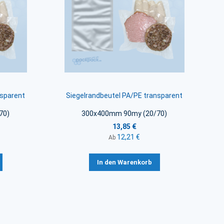
nsparent
Siegelrandbeutel PA/PE transparent
70)
300x400mm 90my (20/70)
13,85 €
12,21 €
Ab
In den Warenkorb