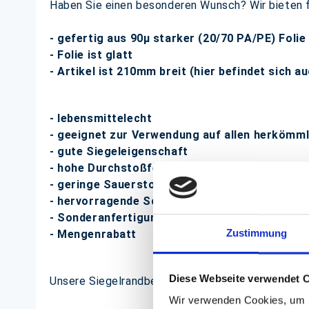
Haben Sie einen besonderen Wunsch? Wir bieten 
- gefertig aus 90µ starker (20/70 PA/PE) Foli
- Folie ist glatt
- Artikel ist 210mm breit (hier befindet sich
- lebensmittelecht
- geeignet zur Verwendung auf
allen herkömml
- gute Siegeleigenschaft
- hohe Durchstoßfestigkeit
- geringe Sauerstoff- und Wasserdampfdurchl
- hervorragende Schrumpfeigenschaften
- Sonderanfertigung auf Wunsch
Zustimmung
- Mengenrabatt
Diese Webseite verwendet 
Unsere Siegelrandbeutel sind zur Verwendung auf
Wir verwenden Cookies, um I